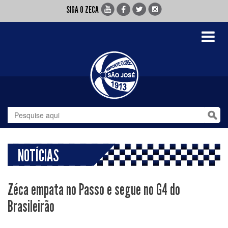
SIGA O ZECA
Toggle
navigati
NOTÍCIAS
Zéca empata no Passo e segue no G4 do
Brasileirão