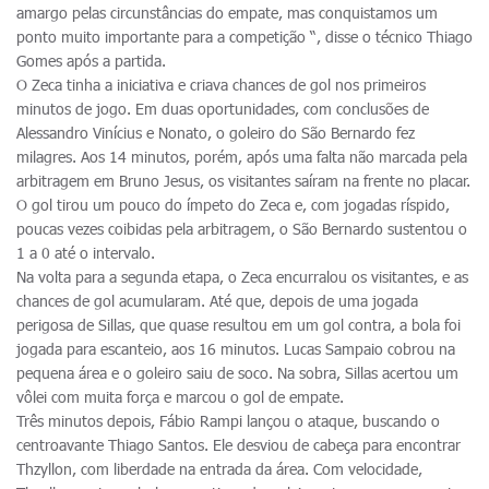
amargo pelas circunstâncias do empate, mas conquistamos um
ponto muito importante para a competição “, disse o técnico Thiago
Gomes após a partida.
O Zeca tinha a iniciativa e criava chances de gol nos primeiros
minutos de jogo. Em duas oportunidades, com conclusões de
Alessandro Vinícius e Nonato, o goleiro do São Bernardo fez
milagres. Aos 14 minutos, porém, após uma falta não marcada pela
arbitragem em Bruno Jesus, os visitantes saíram na frente no placar.
O gol tirou um pouco do ímpeto do Zeca e, com jogadas ríspido,
poucas vezes coibidas pela arbitragem, o São Bernardo sustentou o
1 a 0 até o intervalo.
Na volta para a segunda etapa, o Zeca encurralou os visitantes, e as
chances de gol acumularam. Até que, depois de uma jogada
perigosa de Sillas, que quase resultou em um gol contra, a bola foi
jogada para escanteio, aos 16 minutos. Lucas Sampaio cobrou na
pequena área e o goleiro saiu de soco. Na sobra, Sillas acertou um
vôlei com muita força e marcou o gol de empate.
Três minutos depois, Fábio Rampi lançou o ataque, buscando o
centroavante Thiago Santos. Ele desviou de cabeça para encontrar
Thzyllon, com liberdade na entrada da área. Com velocidade,