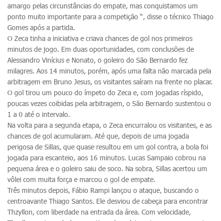
amargo pelas circunstâncias do empate, mas conquistamos um
ponto muito importante para a competição “, disse o técnico Thiago
Gomes após a partida.
O Zeca tinha a iniciativa e criava chances de gol nos primeiros
minutos de jogo. Em duas oportunidades, com conclusões de
Alessandro Vinícius e Nonato, o goleiro do São Bernardo fez
milagres. Aos 14 minutos, porém, após uma falta não marcada pela
arbitragem em Bruno Jesus, os visitantes saíram na frente no placar.
O gol tirou um pouco do ímpeto do Zeca e, com jogadas ríspido,
poucas vezes coibidas pela arbitragem, o São Bernardo sustentou o
1 a 0 até o intervalo.
Na volta para a segunda etapa, o Zeca encurralou os visitantes, e as
chances de gol acumularam. Até que, depois de uma jogada
perigosa de Sillas, que quase resultou em um gol contra, a bola foi
jogada para escanteio, aos 16 minutos. Lucas Sampaio cobrou na
pequena área e o goleiro saiu de soco. Na sobra, Sillas acertou um
vôlei com muita força e marcou o gol de empate.
Três minutos depois, Fábio Rampi lançou o ataque, buscando o
centroavante Thiago Santos. Ele desviou de cabeça para encontrar
Thzyllon, com liberdade na entrada da área. Com velocidade,