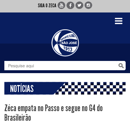
SIGA O ZECA
Toggle
navigati
NOTÍCIAS
Zéca empata no Passo e segue no G4 do
Brasileirão