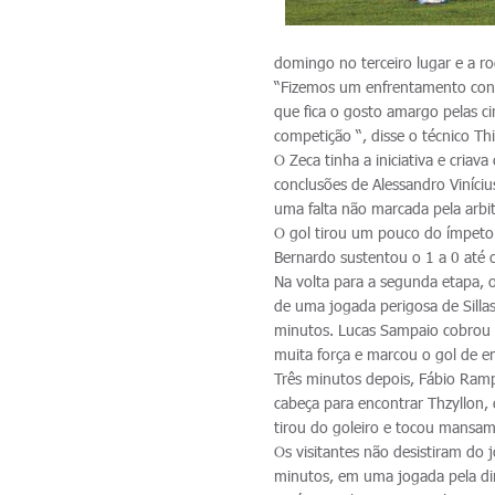
domingo no terceiro lugar e a r
“Fizemos um enfrentamento cont
que fica o gosto amargo pelas 
competição “, disse o técnico T
O Zeca tinha a iniciativa e cri
conclusões de Alessandro Viníci
uma falta não marcada pela arbit
O gol tirou um pouco do ímpeto 
Bernardo sustentou o 1 a 0 até o
Na volta para a segunda etapa, o
de uma jogada perigosa de Sillas
minutos. Lucas Sampaio cobrou n
muita força e marcou o gol de e
Três minutos depois, Fábio Ramp
cabeça para encontrar Thzyllon,
tirou do goleiro e tocou mansam
Os visitantes não desistiram do
minutos, em uma jogada pela dire