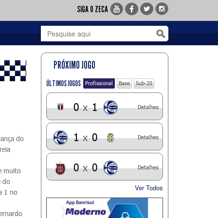
SIGA O ZECA
PRÓXIMO JOGO
ÚLTIMOS JOGOS
Profissional
Base
Sub-20
0
x
1
Detalhes
1
x
0
Detalhes
rança do
reia
0
x
0
Detalhes
e muito
e do
Ver Todos
a 1 no
ernardo