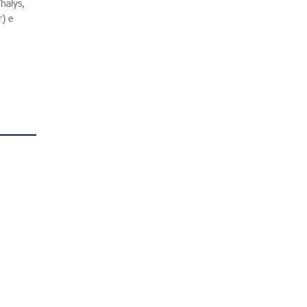
halys,
r) e