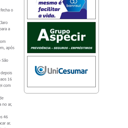
 fecha o
Claro
para a
 com
ém, após
o São
 depois
 aos 16
lei com
de
 no ar,
os 46
car ar.