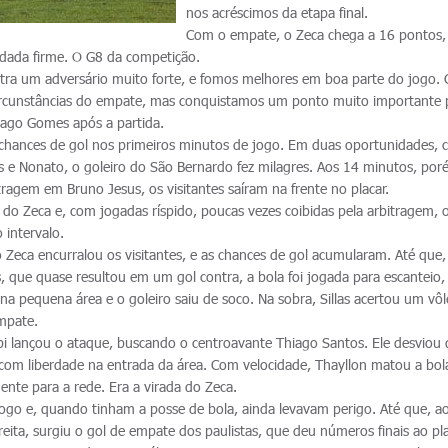
nos acréscimos da etapa final.
Com o empate, o Zeca chega a 16 pontos,
odada firme. O G8 da competição.
ra um adversário muito forte, e fomos melhores em boa parte do jogo. 
circunstâncias do empate, mas conquistamos um ponto muito importante 
hiago Gomes após a partida.
ava chances de gol nos primeiros minutos de jogo. Em duas oportunidades,
us e Nonato, o goleiro do São Bernardo fez milagres. Aos 14 minutos, por
ragem em Bruno Jesus, os visitantes saíram na frente no placar.
do Zeca e, com jogadas ríspido, poucas vezes coibidas pela arbitragem, 
 intervalo.
 Zeca encurralou os visitantes, e as chances de gol acumularam. Até que,
, que quase resultou em um gol contra, a bola foi jogada para escanteio,
a pequena área e o goleiro saiu de soco. Na sobra, Sillas acertou um vô
mpate.
i lançou o ataque, buscando o centroavante Thiago Santos. Ele desviou 
 com liberdade na entrada da área. Com velocidade, Thayllon matou a bola
ente para a rede. Era a virada do Zeca.
 jogo e, quando tinham a posse de bola, ainda levavam perigo. Até que, a
ita, surgiu o gol de empate dos paulistas, que deu números finais ao pla