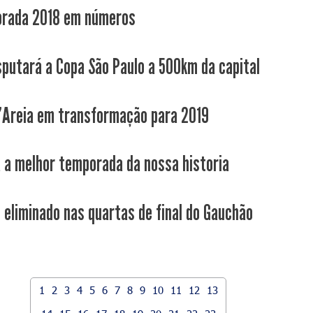
orada 2018 em números
sputará a Copa São Paulo a 500km da capital
'Areia em transformação para 2019
 a melhor temporada da nossa historia
é eliminado nas quartas de final do Gauchão
1
2
3
4
5
6
7
8
9
10
11
12
13