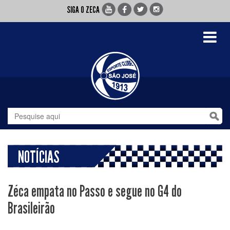
SIGA O ZECA
Toggle
navigati
NOTÍCIAS
Zéca empata no Passo e segue no G4 do
Brasileirão