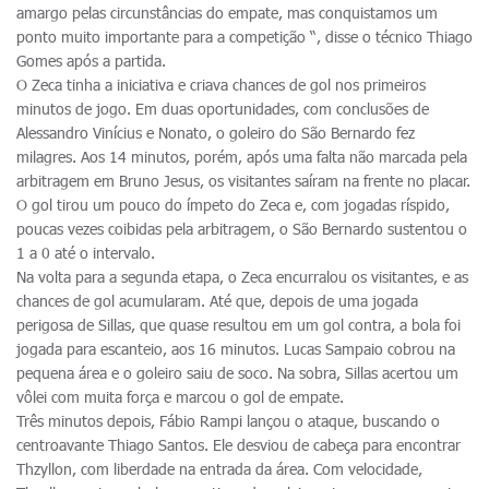
amargo pelas circunstâncias do empate, mas conquistamos um
ponto muito importante para a competição “, disse o técnico Thiago
Gomes após a partida.
O Zeca tinha a iniciativa e criava chances de gol nos primeiros
minutos de jogo. Em duas oportunidades, com conclusões de
Alessandro Vinícius e Nonato, o goleiro do São Bernardo fez
milagres. Aos 14 minutos, porém, após uma falta não marcada pela
arbitragem em Bruno Jesus, os visitantes saíram na frente no placar.
O gol tirou um pouco do ímpeto do Zeca e, com jogadas ríspido,
poucas vezes coibidas pela arbitragem, o São Bernardo sustentou o
1 a 0 até o intervalo.
Na volta para a segunda etapa, o Zeca encurralou os visitantes, e as
chances de gol acumularam. Até que, depois de uma jogada
perigosa de Sillas, que quase resultou em um gol contra, a bola foi
jogada para escanteio, aos 16 minutos. Lucas Sampaio cobrou na
pequena área e o goleiro saiu de soco. Na sobra, Sillas acertou um
vôlei com muita força e marcou o gol de empate.
Três minutos depois, Fábio Rampi lançou o ataque, buscando o
centroavante Thiago Santos. Ele desviou de cabeça para encontrar
Thzyllon, com liberdade na entrada da área. Com velocidade,