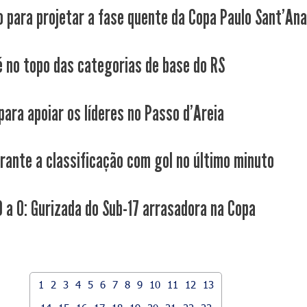
 para projetar a fase quente da Copa Paulo Sant'An
é no topo das categorias de base do RS
para apoiar os líderes no Passo d'Areia
rante a classificação com gol no último minuto
10 a 0: Gurizada do Sub-17 arrasadora na Copa
1
2
3
4
5
6
7
8
9
10
11
12
13