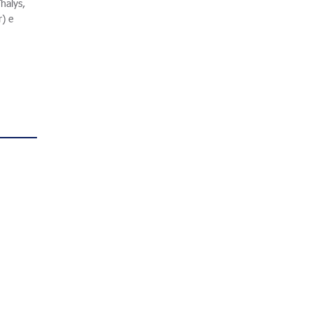
halys,
r) e