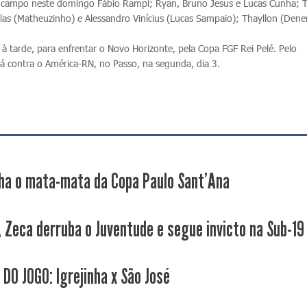
 campo neste domingo Fábio Rampi; Ryan, Bruno Jesus e Lucas Cunha; T
Sillas (Matheuzinho) e Alessandro Vinícius (Lucas Sampaio); Thayllon (Dene
à tarde, para enfrentar o Novo Horizonte, pela Copa FGF Rei Pelé. Pelo
erá contra o América-RN, no Passo, na segunda, dia 3.
ha o mata-mata da Copa Paulo Sant'Ana
, Zeca derruba o Juventude e segue invicto na Sub-19
 DO JOGO: Igrejinha x São José