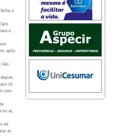
 fecha o
Claro
para a
 com
ém, após
o São
 depois
 aos 16
lei com
de
 no ar,
os 46
car ar.