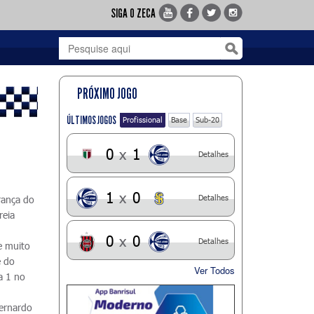
SIGA O ZECA
PRÓXIMO JOGO
ÚLTIMOS JOGOS
Profissional
Base
Sub-20
0
x
1
Detalhes
1
x
0
Detalhes
rança do
reia
0
x
0
Detalhes
e muito
e do
Ver Todos
a 1 no
ernardo