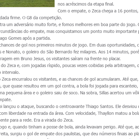
nos acréscimos da etapa final.
Com o empate, o Zeca chega a 16 pontos,
odada firme. O G8 da competição.
ra um adversário muito forte, e fomos melhores em boa parte do jogo. 
circunstâncias do empate, mas conquistamos um ponto muito importante 
hiago Gomes após a partida.
ava chances de gol nos primeiros minutos de jogo. Em duas oportunidades,
us e Nonato, o goleiro do São Bernardo fez milagres. Aos 14 minutos, por
ragem em Bruno Jesus, os visitantes saíram na frente no placar.
do Zeca e, com jogadas ríspido, poucas vezes coibidas pela arbitragem, 
 intervalo.
 Zeca encurralou os visitantes, e as chances de gol acumularam. Até que,
, que quase resultou em um gol contra, a bola foi jogada para escanteio,
a pequena área e o goleiro saiu de soco. Na sobra, Sillas acertou um vô
mpate.
i lançou o ataque, buscando o centroavante Thiago Santos. Ele desviou 
 com liberdade na entrada da área. Com velocidade, Thayllon matou a bola
ente para a rede. Era a virada do Zeca.
 jogo e, quando tinham a posse de bola, ainda levavam perigo. Até que, a
ita, surgiu o gol de empate dos paulistas, que deu números finais ao pla