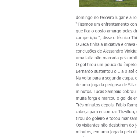
domingo no terceiro lugar e a r
“Fizemos um enfrentamento cont
que fica o gosto amargo pelas 
competição “, disse o técnico T
O Zeca tinha a iniciativa e cri
conclusões de Alessandro Viníci
uma falta não marcada pela arbit
O gol tirou um pouco do ímpeto 
Bernardo sustentou o 1 a 0 até o
Na volta para a segunda etapa, o
de uma jogada perigosa de Sillas
minutos. Lucas Sampaio cobrou n
muita força e marcou o gol de e
Três minutos depois, Fábio Ramp
cabeça para encontrar Thzyllon,
tirou do goleiro e tocou mansam
Os visitantes não desistiram do
minutos, em uma jogada pela dire