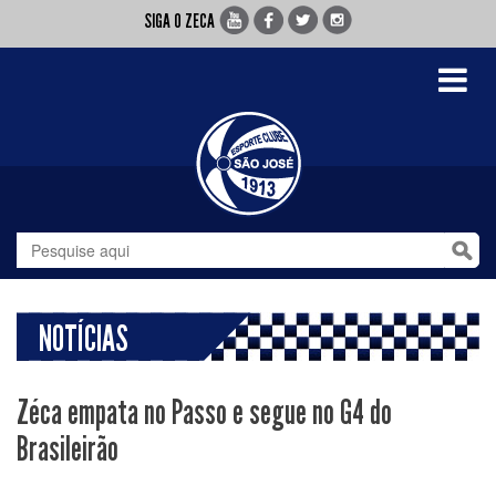
SIGA O ZECA
Toggle
navigati
NOTÍCIAS
Zéca empata no Passo e segue no G4 do
Brasileirão