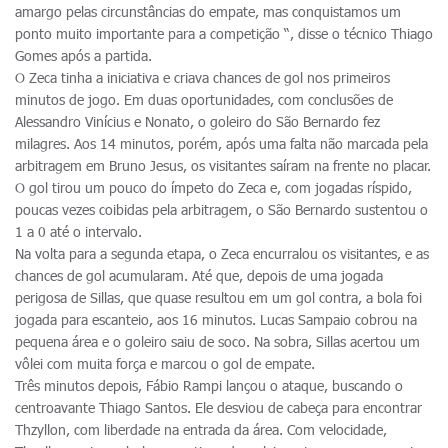
amargo pelas circunstâncias do empate, mas conquistamos um
ponto muito importante para a competição “, disse o técnico Thiago
Gomes após a partida.
O Zeca tinha a iniciativa e criava chances de gol nos primeiros
minutos de jogo. Em duas oportunidades, com conclusões de
Alessandro Vinícius e Nonato, o goleiro do São Bernardo fez
milagres. Aos 14 minutos, porém, após uma falta não marcada pela
arbitragem em Bruno Jesus, os visitantes saíram na frente no placar.
O gol tirou um pouco do ímpeto do Zeca e, com jogadas ríspido,
poucas vezes coibidas pela arbitragem, o São Bernardo sustentou o
1 a 0 até o intervalo.
Na volta para a segunda etapa, o Zeca encurralou os visitantes, e as
chances de gol acumularam. Até que, depois de uma jogada
perigosa de Sillas, que quase resultou em um gol contra, a bola foi
jogada para escanteio, aos 16 minutos. Lucas Sampaio cobrou na
pequena área e o goleiro saiu de soco. Na sobra, Sillas acertou um
vôlei com muita força e marcou o gol de empate.
Três minutos depois, Fábio Rampi lançou o ataque, buscando o
centroavante Thiago Santos. Ele desviou de cabeça para encontrar
Thzyllon, com liberdade na entrada da área. Com velocidade,