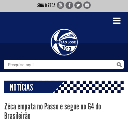
SIGA O ZECA
Toggle
navigati
NOTÍCIAS
Zéca empata no Passo e segue no G4 do
Brasileirão