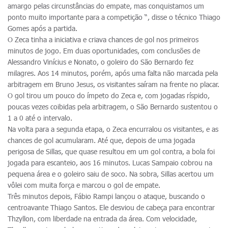
amargo pelas circunstâncias do empate, mas conquistamos um
ponto muito importante para a competição “, disse o técnico Thiago
Gomes após a partida.
O Zeca tinha a iniciativa e criava chances de gol nos primeiros
minutos de jogo. Em duas oportunidades, com conclusões de
Alessandro Vinícius e Nonato, o goleiro do São Bernardo fez
milagres. Aos 14 minutos, porém, após uma falta não marcada pela
arbitragem em Bruno Jesus, os visitantes saíram na frente no placar.
O gol tirou um pouco do ímpeto do Zeca e, com jogadas ríspido,
poucas vezes coibidas pela arbitragem, o São Bernardo sustentou o
1 a 0 até o intervalo.
Na volta para a segunda etapa, o Zeca encurralou os visitantes, e as
chances de gol acumularam. Até que, depois de uma jogada
perigosa de Sillas, que quase resultou em um gol contra, a bola foi
jogada para escanteio, aos 16 minutos. Lucas Sampaio cobrou na
pequena área e o goleiro saiu de soco. Na sobra, Sillas acertou um
vôlei com muita força e marcou o gol de empate.
Três minutos depois, Fábio Rampi lançou o ataque, buscando o
centroavante Thiago Santos. Ele desviou de cabeça para encontrar
Thzyllon, com liberdade na entrada da área. Com velocidade,