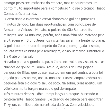
amargo pelas circunstâncias do empate, mas conquistamos um
ponto muito importante para a competição “, disse o técnico Thiago
Gomes após a partida.
O Zeca tinha a iniciativa e criava chances de gol nos primeiros
minutos de jogo. Em duas oportunidades, com conclusões de
Alessandro Vinícius e Nonato, o goleiro do São Bernardo fez
milagres. Aos 14 minutos, porém, após uma falta não marcada pela
arbitragem em Bruno Jesus, os visitantes saíram na frente no placar.
O gol tirou um pouco do ímpeto do Zeca e, com jogadas ríspido,
poucas vezes coibidas pela arbitragem, o São Bernardo sustentou o
1 a 0 até o intervalo.
Na volta para a segunda etapa, o Zeca encurralou os visitantes, e as
chances de gol acumularam. Até que, depois de uma jogada
perigosa de Sillas, que quase resultou em um gol contra, a bola foi
jogada para escanteio, aos 16 minutos. Lucas Sampaio cobrou na
pequena área e o goleiro saiu de soco. Na sobra, Sillas acertou um
vôlei com muita força e marcou o gol de empate.
Três minutos depois, Fábio Rampi lançou o ataque, buscando o
centroavante Thiago Santos. Ele desviou de cabeça para encontrar
Thzyllon, com liberdade na entrada da área. Com velocidade,