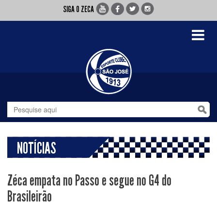
SIGA O ZECA
Toggle
navigati
NOTÍCIAS
Zéca empata no Passo e segue no G4 do
Brasileirão