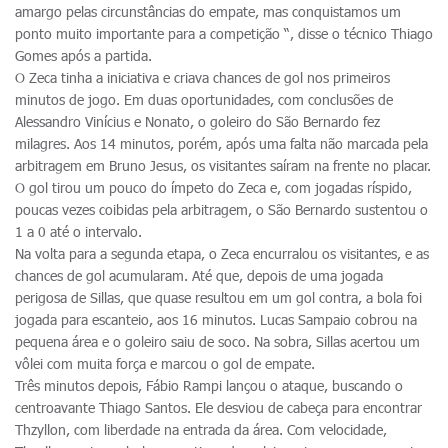
amargo pelas circunstâncias do empate, mas conquistamos um
ponto muito importante para a competição “, disse o técnico Thiago
Gomes após a partida.
O Zeca tinha a iniciativa e criava chances de gol nos primeiros
minutos de jogo. Em duas oportunidades, com conclusões de
Alessandro Vinícius e Nonato, o goleiro do São Bernardo fez
milagres. Aos 14 minutos, porém, após uma falta não marcada pela
arbitragem em Bruno Jesus, os visitantes saíram na frente no placar.
O gol tirou um pouco do ímpeto do Zeca e, com jogadas ríspido,
poucas vezes coibidas pela arbitragem, o São Bernardo sustentou o
1 a 0 até o intervalo.
Na volta para a segunda etapa, o Zeca encurralou os visitantes, e as
chances de gol acumularam. Até que, depois de uma jogada
perigosa de Sillas, que quase resultou em um gol contra, a bola foi
jogada para escanteio, aos 16 minutos. Lucas Sampaio cobrou na
pequena área e o goleiro saiu de soco. Na sobra, Sillas acertou um
vôlei com muita força e marcou o gol de empate.
Três minutos depois, Fábio Rampi lançou o ataque, buscando o
centroavante Thiago Santos. Ele desviou de cabeça para encontrar
Thzyllon, com liberdade na entrada da área. Com velocidade,