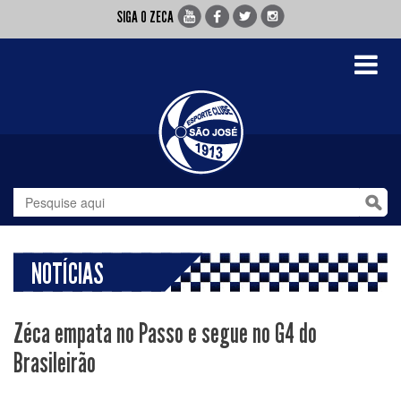
SIGA O ZECA
Toggle
navigati
NOTÍCIAS
Zéca empata no Passo e segue no G4 do
Brasileirão