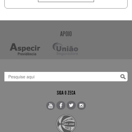
APOIO
SIGA O ZECA