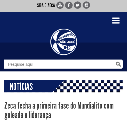
SIGA O ZECA
Toggle
navigati
NOTÍCIAS
Zeca fecha a primeira fase do Mundialito com
goleada e liderança