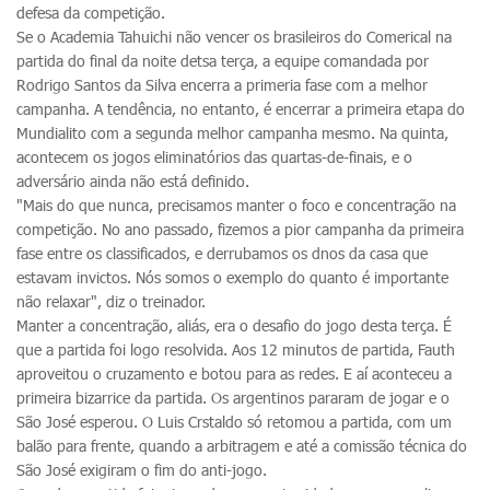
defesa da competição.
Se o Academia Tahuichi não vencer os brasileiros do Comerical na
partida do final da noite detsa terça, a equipe comandada por
Rodrigo Santos da Silva encerra a primeria fase com a melhor
campanha. A tendência, no entanto, é encerrar a primeira etapa do
Mundialito com a segunda melhor campanha mesmo. Na quinta,
acontecem os jogos eliminatórios das quartas-de-finais, e o
adversário ainda não está definido.
"Mais do que nunca, precisamos manter o foco e concentração na
competição. No ano passado, fizemos a pior campanha da primeira
fase entre os classificados, e derrubamos os dnos da casa que
estavam invictos. Nós somos o exemplo do quanto é importante
não relaxar", diz o treinador.
Manter a concentração, aliás, era o desafio do jogo desta terça. É
que a partida foi logo resolvida. Aos 12 minutos de partida, Fauth
aproveitou o cruzamento e botou para as redes. E aí aconteceu a
primeira bizarrice da partida. Os argentinos pararam de jogar e o
São José esperou. O Luis Crstaldo só retomou a partida, com um
balão para frente, quando a arbitragem e até a comissão técnica do
São José exigiram o fim do anti-jogo.