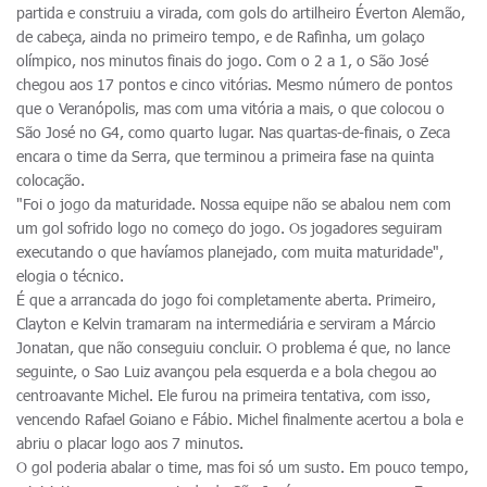
partida e construiu a virada, com gols do artilheiro Éverton Alemão,
de cabeça, ainda no primeiro tempo, e de Rafinha, um golaço
olímpico, nos minutos finais do jogo. Com o 2 a 1, o São José
chegou aos 17 pontos e cinco vitórias. Mesmo número de pontos
que o Veranópolis, mas com uma vitória a mais, o que colocou o
São José no G4, como quarto lugar. Nas quartas-de-finais, o Zeca
encara o time da Serra, que terminou a primeira fase na quinta
colocação.
"Foi o jogo da maturidade. Nossa equipe não se abalou nem com
um gol sofrido logo no começo do jogo. Os jogadores seguiram
executando o que havíamos planejado, com muita maturidade",
elogia o técnico.
É que a arrancada do jogo foi completamente aberta. Primeiro,
Clayton e Kelvin tramaram na intermediária e serviram a Márcio
Jonatan, que não conseguiu concluir. O problema é que, no lance
seguinte, o Sao Luiz avançou pela esquerda e a bola chegou ao
centroavante Michel. Ele furou na primeira tentativa, com isso,
vencendo Rafael Goiano e Fábio. Michel finalmente acertou a bola e
abriu o placar logo aos 7 minutos.
O gol poderia abalar o time, mas foi só um susto. Em pouco tempo,