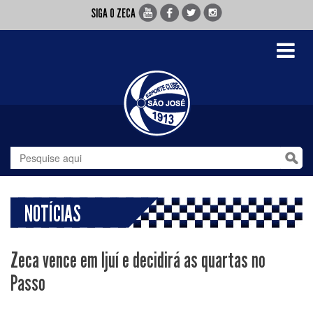
SIGA O ZECA
Toggle
navigati
NOTÍCIAS
Zeca vence em Ijuí e decidirá as quartas no
Passo