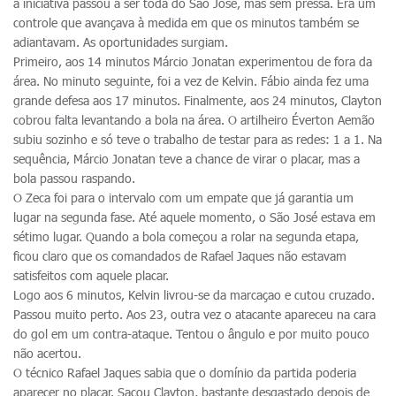
a iniciativa passou a ser toda do São José, mas sem pressa. Era um
controle que avançava à medida em que os minutos também se
adiantavam. As oportunidades surgiam.
Primeiro, aos 14 minutos Márcio Jonatan experimentou de fora da
área. No minuto seguinte, foi a vez de Kelvin. Fábio ainda fez uma
grande defesa aos 17 minutos. Finalmente, aos 24 minutos, Clayton
cobrou falta levantando a bola na área. O artilheiro Éverton Aemão
subiu sozinho e só teve o trabalho de testar para as redes: 1 a 1. Na
sequência, Márcio Jonatan teve a chance de virar o placar, mas a
bola passou raspando.
O Zeca foi para o intervalo com um empate que já garantia um
lugar na segunda fase. Até aquele momento, o São José estava em
sétimo lugar. Quando a bola começou a rolar na segunda etapa,
ficou claro que os comandados de Rafael Jaques não estavam
satisfeitos com aquele placar.
Logo aos 6 minutos, Kelvin livrou-se da marcaçao e cutou cruzado.
Passou muito perto. Aos 23, outra vez o atacante apareceu na cara
do gol em um contra-ataque. Tentou o ângulo e por muito pouco
não acertou.
O técnico Rafael Jaques sabia que o domínio da partida poderia
aparecer no placar. Sacou Clayton, bastante desgastado depois de