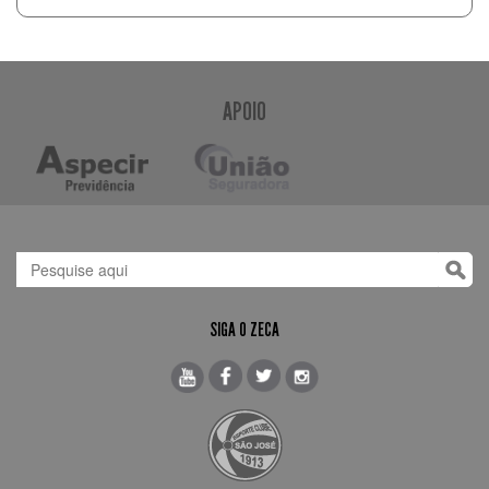
APOIO
SIGA O ZECA