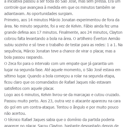
a iniciativa passou a ser toda do São José, mas sem pressa. Era um
controle que avançava à medida em que os minutos também se
adiantavam. As oportunidades surgiam.
Primeiro, aos 14 minutos Márcio Jonatan experimentou de fora da
área. No minuto seguinte, foi a vez de Kelvin. Fábio ainda fez uma
grande defesa aos 17 minutos. Finalmente, aos 24 minutos, Clayton
cobrou falta levantando a bola na área. O artilheiro Éverton Aemão
subiu sozinho e só teve o trabalho de testar para as redes: 1 a 1. Na
sequência, Márcio Jonatan teve a chance de virar o placar, mas a
bola passou raspando.
O Zeca foi para o intervalo com um empate que já garantia um
lugar na segunda fase. Até aquele momento, o São José estava em
sétimo lugar. Quando a bola começou a rolar na segunda etapa,
ficou claro que os comandados de Rafael Jaques não estavam
satisfeitos com aquele placar.
Logo aos 6 minutos, Kelvin livrou-se da marcaçao e cutou cruzado.
Passou muito perto. Aos 23, outra vez o atacante apareceu na cara
do gol em um contra-ataque. Tentou o ângulo e por muito pouco
não acertou.
O técnico Rafael Jaques sabia que o domínio da partida poderia
aparecer no placar. Sacou Clayton, bastante desgastado depois de