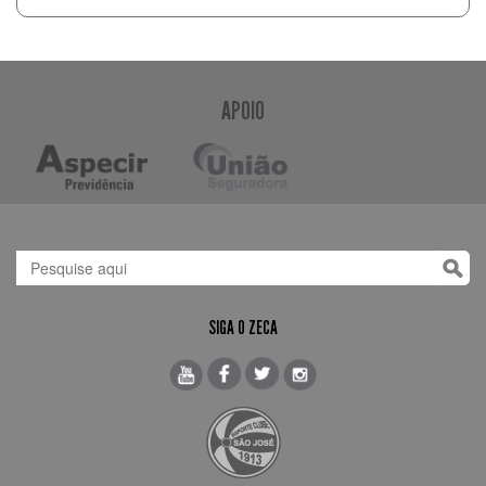
APOIO
SIGA O ZECA