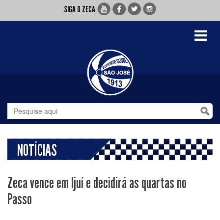
SIGA O ZECA
Toggle
navigati
NOTÍCIAS
Zeca vence em Ijuí e decidirá as quartas no
Passo