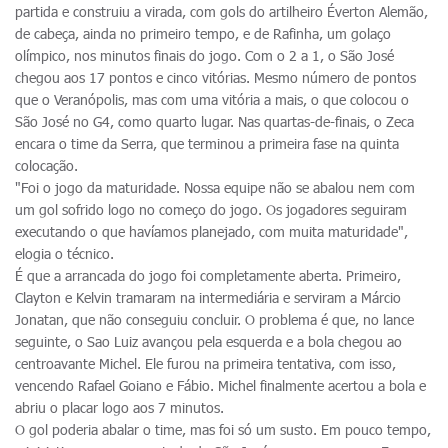
partida e construiu a virada, com gols do artilheiro Éverton Alemão,
de cabeça, ainda no primeiro tempo, e de Rafinha, um golaço
olímpico, nos minutos finais do jogo. Com o 2 a 1, o São José
chegou aos 17 pontos e cinco vitórias. Mesmo número de pontos
que o Veranópolis, mas com uma vitória a mais, o que colocou o
São José no G4, como quarto lugar. Nas quartas-de-finais, o Zeca
encara o time da Serra, que terminou a primeira fase na quinta
colocação.
"Foi o jogo da maturidade. Nossa equipe não se abalou nem com
um gol sofrido logo no começo do jogo. Os jogadores seguiram
executando o que havíamos planejado, com muita maturidade",
elogia o técnico.
É que a arrancada do jogo foi completamente aberta. Primeiro,
Clayton e Kelvin tramaram na intermediária e serviram a Márcio
Jonatan, que não conseguiu concluir. O problema é que, no lance
seguinte, o Sao Luiz avançou pela esquerda e a bola chegou ao
centroavante Michel. Ele furou na primeira tentativa, com isso,
vencendo Rafael Goiano e Fábio. Michel finalmente acertou a bola e
abriu o placar logo aos 7 minutos.
O gol poderia abalar o time, mas foi só um susto. Em pouco tempo,