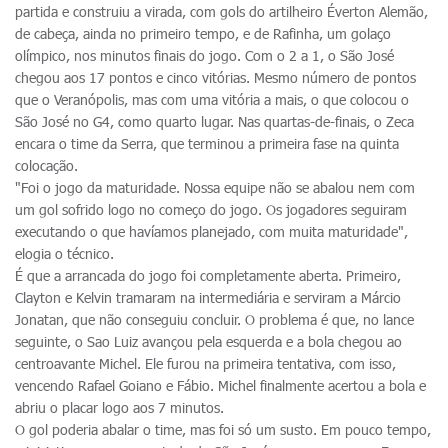
partida e construiu a virada, com gols do artilheiro Éverton Alemão,
de cabeça, ainda no primeiro tempo, e de Rafinha, um golaço
olímpico, nos minutos finais do jogo. Com o 2 a 1, o São José
chegou aos 17 pontos e cinco vitórias. Mesmo número de pontos
que o Veranópolis, mas com uma vitória a mais, o que colocou o
São José no G4, como quarto lugar. Nas quartas-de-finais, o Zeca
encara o time da Serra, que terminou a primeira fase na quinta
colocação.
"Foi o jogo da maturidade. Nossa equipe não se abalou nem com
um gol sofrido logo no começo do jogo. Os jogadores seguiram
executando o que havíamos planejado, com muita maturidade",
elogia o técnico.
É que a arrancada do jogo foi completamente aberta. Primeiro,
Clayton e Kelvin tramaram na intermediária e serviram a Márcio
Jonatan, que não conseguiu concluir. O problema é que, no lance
seguinte, o Sao Luiz avançou pela esquerda e a bola chegou ao
centroavante Michel. Ele furou na primeira tentativa, com isso,
vencendo Rafael Goiano e Fábio. Michel finalmente acertou a bola e
abriu o placar logo aos 7 minutos.
O gol poderia abalar o time, mas foi só um susto. Em pouco tempo,