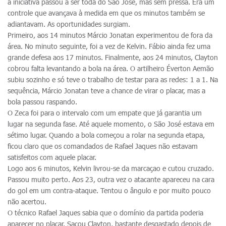
a iniciativa passou a ser toda do São José, mas sem pressa. Era um
controle que avançava à medida em que os minutos também se
adiantavam. As oportunidades surgiam.
Primeiro, aos 14 minutos Márcio Jonatan experimentou de fora da
área. No minuto seguinte, foi a vez de Kelvin. Fábio ainda fez uma
grande defesa aos 17 minutos. Finalmente, aos 24 minutos, Clayton
cobrou falta levantando a bola na área. O artilheiro Éverton Aemão
subiu sozinho e só teve o trabalho de testar para as redes: 1 a 1. Na
sequência, Márcio Jonatan teve a chance de virar o placar, mas a
bola passou raspando.
O Zeca foi para o intervalo com um empate que já garantia um
lugar na segunda fase. Até aquele momento, o São José estava em
sétimo lugar. Quando a bola começou a rolar na segunda etapa,
ficou claro que os comandados de Rafael Jaques não estavam
satisfeitos com aquele placar.
Logo aos 6 minutos, Kelvin livrou-se da marcaçao e cutou cruzado.
Passou muito perto. Aos 23, outra vez o atacante apareceu na cara
do gol em um contra-ataque. Tentou o ângulo e por muito pouco
não acertou.
O técnico Rafael Jaques sabia que o domínio da partida poderia
aparecer no placar. Sacou Clayton, bastante desgastado depois de