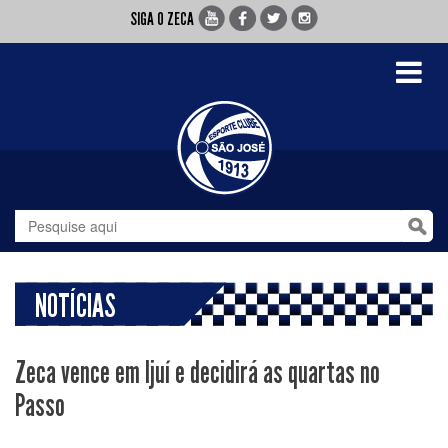
SIGA O ZECA
Toggle
navigati
NOTÍCIAS
Zeca vence em Ijuí e decidirá as quartas no
Passo