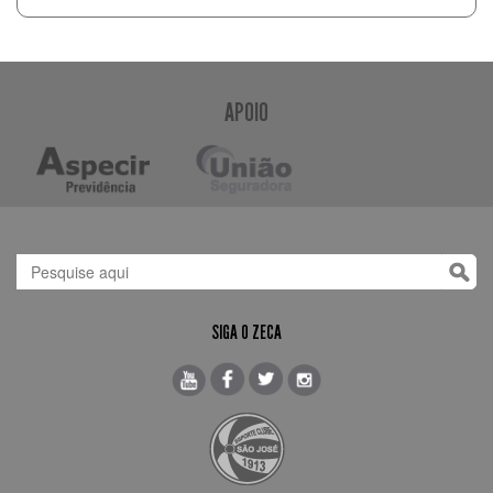
APOIO
SIGA O ZECA