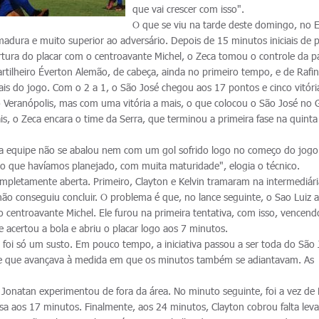
que vai crescer com isso".
O que se viu na tarde deste domingo, no E
adura e muito superior ao adversário. Depois de 15 minutos iniciais de 
rtura do placar com o centroavante Michel, o Zeca tomou o controle da pa
artilheiro Éverton Alemão, de cabeça, ainda no primeiro tempo, e de Rafi
ais do jogo. Com o 2 a 1, o São José chegou aos 17 pontos e cinco vitóri
eranópolis, mas com uma vitória a mais, o que colocou o São José no
ais, o Zeca encara o time da Serra, que terminou a primeira fase na quinta
sa equipe não se abalou nem com um gol sofrido logo no começo do jogo
o que havíamos planejado, com muita maturidade", elogia o técnico.
ompletamente aberta. Primeiro, Clayton e Kelvin tramaram na intermediári
não conseguiu concluir. O problema é que, no lance seguinte, o Sao Luiz
 centroavante Michel. Ele furou na primeira tentativa, com isso, vencend
e acertou a bola e abriu o placar logo aos 7 minutos.
 foi só um susto. Em pouco tempo, a iniciativa passou a ser toda do São 
le que avançava à medida em que os minutos também se adiantavam. As
Jonatan experimentou de fora da área. No minuto seguinte, foi a vez de 
sa aos 17 minutos. Finalmente, aos 24 minutos, Clayton cobrou falta lev