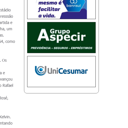
stádio
presssão
rtida e
nha, um
as.
 G4, como
. Os
a e
 avançou
o Rafael
José,
Kelvin.
antando