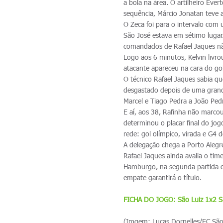
a bola na área. O artilheiro Éve
sequência, Márcio Jonatan teve a
O Zeca foi para o intervalo com
São José estava em sétimo lugar
comandados de Rafael Jaques não
Logo aos 6 minutos, Kelvin livr
atacante apareceu na cara do g
O técnico Rafael Jaques sabia qu
desgastado depois de uma grande
Marcel e Tiago Pedra a João Ped
E aí, aos 38, Rafinha não marco
determinou o placar final do jo
rede: gol olímpico, virada e G4
A delegação chega a Porto Alegr
Rafael Jaques ainda avalia o t
Hamburgo, na segunda partida d
empate garantirá o título.
FICHA DO JOGO: São Luiz 1x2 S
(Imgem: Lucas Dornelles/EC São