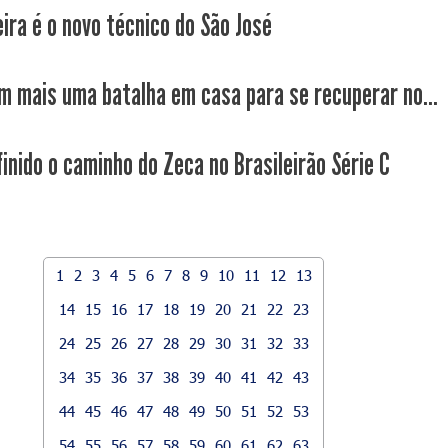
eira é o novo técnico do São José
m mais uma batalha em casa para se recuperar no...
inido o caminho do Zeca no Brasileirão Série C
1
2
3
4
5
6
7
8
9
10
11
12
13
14
15
16
17
18
19
20
21
22
23
24
25
26
27
28
29
30
31
32
33
34
35
36
37
38
39
40
41
42
43
44
45
46
47
48
49
50
51
52
53
54
55
56
57
58
59
60
61
62
63