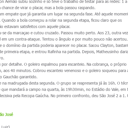
rton Aemão subiu sozinho e só teve o trabalho de testar para as redes: 1 a
 chance de virar o placar, mas a bola passou raspando.
 um empate que já garantia um lugar na segunda fase. Até aquele momen
. Quando a bola começou a rolar na segunda etapa, ficou claro que os
 estavam satisfeitos com aquele placar.
ou-se da marcaçao e cutou cruzado. Passou muito perto. Aos 23, outra vez
ol em um contra-ataque. Tentou o ângulo e por muito pouco não acertou
e o domínio da partida poderia aparecer no placar. Sacou Clayton, bastan
 primeira etapa, e entrou Rafinha na partida. Depois, Matheusinho daria
ro.
u por detalhe. O goleiro espalmou para escanteio. Na cobrança, o próprio
go, aos 40 minutos. Cobrou escanteio venenoso e o goleiro soqueou para 
 do Gauchão garantido.
e na madrugada desta segunda. O grupo se reapresenta já às 16h. O técn
ime que mandará a campo na quarta, às 19h30min, no Estádio do Vale, em
ecisiva pela Recopa Gaúcha. No primeiro confronto, deu São José 2 a 1.
ão José
 Luiz)