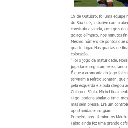
19 de Outubro, foi uma equipe m
do São Luiz, inclusive com a abe
construiu a virada, com gols do 
golaço olímpico, nos minutos fin
Mesmo número de pontos que o V
quarto lugar. Nas quartas-de-fin
colocação.
"Foi o jogo da maturidade. Nos
jogadores seguiram executando 
É que a arrancada do jogo foi c
serviram a Márcio Jonatan, que 
pela esquerda e a bola chegou ao
Goiano e Fábio. Michel finalment
O gol poderia abalar o time, mas
mas sem pressa. Era um contro
oportunidades surgiam.
Primeiro, aos 14 minutos Márcio 
Fábio ainda fez uma grande defe