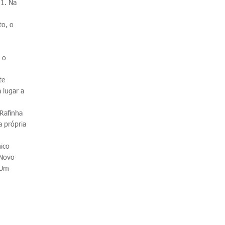
 1. Na
to, o
 o
.
te
 lugar a
 Rafinha
a própria
ico
 Novo
 Um