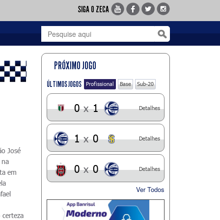
SIGA O ZECA
PRÓXIMO JOGO
ÚLTIMOS JOGOS
Profissional
Base
Sub-20
0
x
1
Detalhes
1
x
0
Detalhes
ão José
 na
0
x
0
Detalhes
ota em
la
Ver Todos
fael
 certeza