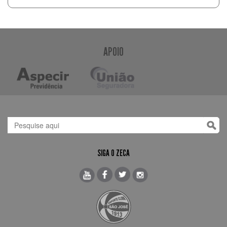
APOIO
SIGA O ZECA