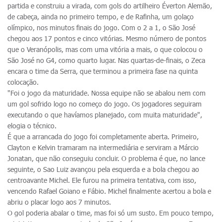
partida e construiu a virada, com gols do artilheiro Éverton Alemão,
de cabeça, ainda no primeiro tempo, e de Rafinha, um golaço
olímpico, nos minutos finais do jogo. Com o 2 a 1, o São José
chegou aos 17 pontos e cinco vitórias. Mesmo número de pontos
que o Veranópolis, mas com uma vitória a mais, o que colocou o
São José no G4, como quarto lugar. Nas quartas-de-finais, o Zeca
encara o time da Serra, que terminou a primeira fase na quinta
colocação.
"Foi o jogo da maturidade. Nossa equipe não se abalou nem com
um gol sofrido logo no começo do jogo. Os jogadores seguiram
executando o que havíamos planejado, com muita maturidade",
elogia o técnico.
É que a arrancada do jogo foi completamente aberta. Primeiro,
Clayton e Kelvin tramaram na intermediária e serviram a Márcio
Jonatan, que não conseguiu concluir. O problema é que, no lance
seguinte, o Sao Luiz avançou pela esquerda e a bola chegou ao
centroavante Michel. Ele furou na primeira tentativa, com isso,
vencendo Rafael Goiano e Fábio. Michel finalmente acertou a bola e
abriu o placar logo aos 7 minutos.
O gol poderia abalar o time, mas foi só um susto. Em pouco tempo,