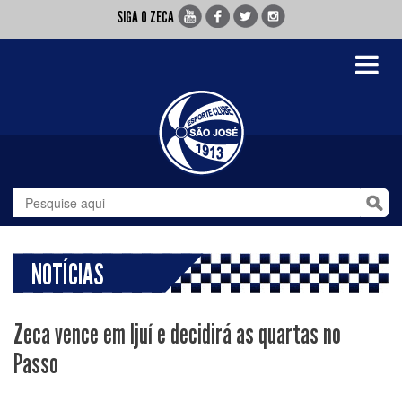
SIGA O ZECA
Toggle
navigati
NOTÍCIAS
Zeca vence em Ijuí e decidirá as quartas no
Passo