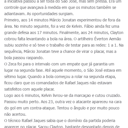
a iniciativa passou a ser toda do São José, mas sem pressa. Era um
controle que avançava à medida em que os minutos também se
adiantavam. As oportunidades surgiam.
Primeiro, aos 14 minutos Márcio Jonatan experimentou de fora da
área. No minuto seguinte, foi a vez de Kelvin. Fábio ainda fez uma
grande defesa aos 17 minutos. Finalmente, aos 24 minutos, Clayton
cobrou falta levantando a bola na área. O artilheiro Éverton Aemão
subiu sozinho e só teve o trabalho de testar para as redes: 1 a 1. Na
sequência, Márcio Jonatan teve a chance de virar o placar, mas a
bola passou raspando.
O Zeca foi para o intervalo com um empate que já garantia um
lugar na segunda fase. Até aquele momento, o São José estava em
sétimo lugar. Quando a bola começou a rolar na segunda etapa,
ficou claro que os comandados de Rafael Jaques não estavam
satisfeitos com aquele placar.
Logo aos 6 minutos, Kelvin livrou-se da marcaçao e cutou cruzado.
Passou muito perto. Aos 23, outra vez o atacante apareceu na cara
do gol em um contra-ataque. Tentou o ângulo e por muito pouco
não acertou.
O técnico Rafael Jaques sabia que o domínio da partida poderia
aparecer no placar. Sacou Clayton, bastante desgastado depois de