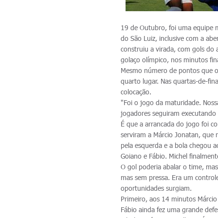
19 de Outubro, foi uma equipe m
do São Luiz, inclusive com a abe
construiu a virada, com gols do 
golaço olímpico, nos minutos fin
Mesmo número de pontos que o V
quarto lugar. Nas quartas-de-fin
colocação.
"Foi o jogo da maturidade. Nos
jogadores seguiram executando 
É que a arrancada do jogo foi c
serviram a Márcio Jonatan, que 
pela esquerda e a bola chegou ao
Goiano e Fábio. Michel finalment
O gol poderia abalar o time, mas
mas sem pressa. Era um contro
oportunidades surgiam.
Primeiro, aos 14 minutos Márcio 
Fábio ainda fez uma grande defe