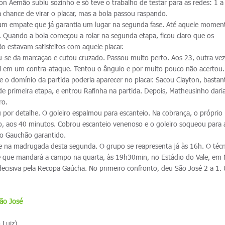
rton Aemão subiu sozinho e só teve o trabalho de testar para as redes: 1 a
 chance de virar o placar, mas a bola passou raspando.
 um empate que já garantia um lugar na segunda fase. Até aquele momen
. Quando a bola começou a rolar na segunda etapa, ficou claro que os
 estavam satisfeitos com aquele placar.
ou-se da marcaçao e cutou cruzado. Passou muito perto. Aos 23, outra vez
ol em um contra-ataque. Tentou o ângulo e por muito pouco não acertou
e o domínio da partida poderia aparecer no placar. Sacou Clayton, bastan
 primeira etapa, e entrou Rafinha na partida. Depois, Matheusinho daria
ro.
u por detalhe. O goleiro espalmou para escanteio. Na cobrança, o próprio
go, aos 40 minutos. Cobrou escanteio venenoso e o goleiro soqueou para 
 do Gauchão garantido.
e na madrugada desta segunda. O grupo se reapresenta já às 16h. O técn
ime que mandará a campo na quarta, às 19h30min, no Estádio do Vale, em
ecisiva pela Recopa Gaúcha. No primeiro confronto, deu São José 2 a 1.
ão José
 Luiz)