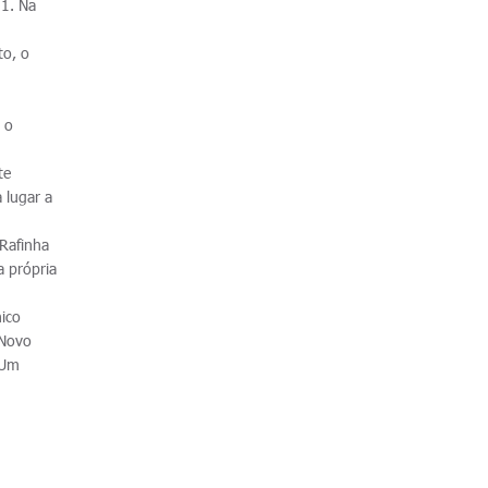
 1. Na
to, o
 o
.
te
 lugar a
 Rafinha
a própria
ico
 Novo
 Um