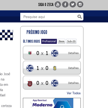
SIGA O ZECA
PRÓXIMO JOGO
ÚLTIMOS JOGOS
Profissional
Base
Sub-20
0
x
1
Detalhes
1
x
0
Detalhes
ão José
 na
0
x
0
Detalhes
ota em
la
Ver Todos
fael
 certeza