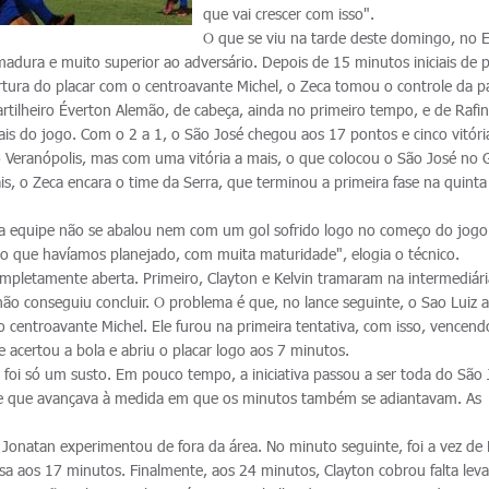
que vai crescer com isso".
O que se viu na tarde deste domingo, no E
adura e muito superior ao adversário. Depois de 15 minutos iniciais de 
rtura do placar com o centroavante Michel, o Zeca tomou o controle da pa
artilheiro Éverton Alemão, de cabeça, ainda no primeiro tempo, e de Rafi
ais do jogo. Com o 2 a 1, o São José chegou aos 17 pontos e cinco vitóri
eranópolis, mas com uma vitória a mais, o que colocou o São José no
ais, o Zeca encara o time da Serra, que terminou a primeira fase na quinta
sa equipe não se abalou nem com um gol sofrido logo no começo do jogo
o que havíamos planejado, com muita maturidade", elogia o técnico.
ompletamente aberta. Primeiro, Clayton e Kelvin tramaram na intermediári
não conseguiu concluir. O problema é que, no lance seguinte, o Sao Luiz
 centroavante Michel. Ele furou na primeira tentativa, com isso, vencend
e acertou a bola e abriu o placar logo aos 7 minutos.
 foi só um susto. Em pouco tempo, a iniciativa passou a ser toda do São 
le que avançava à medida em que os minutos também se adiantavam. As
Jonatan experimentou de fora da área. No minuto seguinte, foi a vez de 
sa aos 17 minutos. Finalmente, aos 24 minutos, Clayton cobrou falta lev