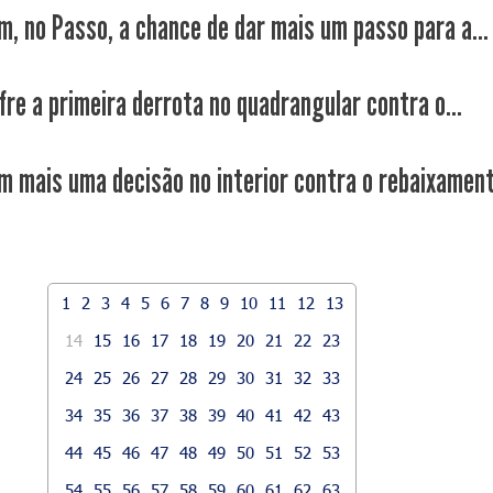
m, no Passo, a chance de dar mais um passo para a...
fre a primeira derrota no quadrangular contra o...
m mais uma decisão no interior contra o rebaixamen
1
2
3
4
5
6
7
8
9
10
11
12
13
14
15
16
17
18
19
20
21
22
23
24
25
26
27
28
29
30
31
32
33
34
35
36
37
38
39
40
41
42
43
44
45
46
47
48
49
50
51
52
53
54
55
56
57
58
59
60
61
62
63