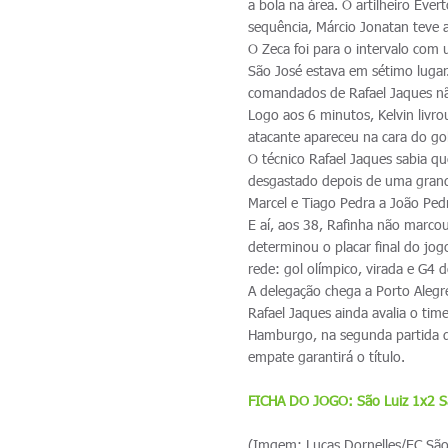
a bola na área. O artilheiro Éve
sequência, Márcio Jonatan teve a
O Zeca foi para o intervalo com
São José estava em sétimo lugar
comandados de Rafael Jaques não
Logo aos 6 minutos, Kelvin livr
atacante apareceu na cara do g
O técnico Rafael Jaques sabia qu
desgastado depois de uma grande
Marcel e Tiago Pedra a João Ped
E aí, aos 38, Rafinha não marco
determinou o placar final do jo
rede: gol olímpico, virada e G4
A delegação chega a Porto Alegr
Rafael Jaques ainda avalia o t
Hamburgo, na segunda partida d
empate garantirá o título.
FICHA DO JOGO: São Luiz 1x2 S
(Imgem: Lucas Dornelles/EC São