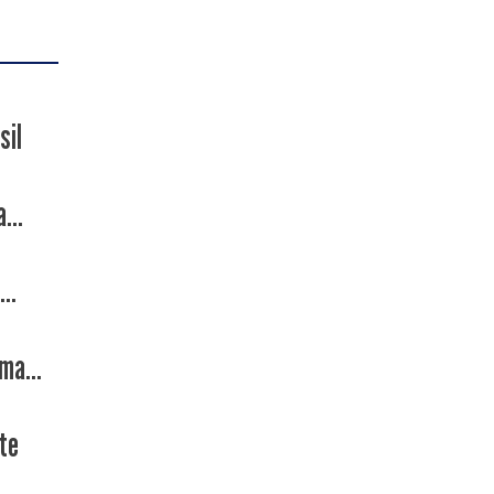
sil
...
..
ma...
te