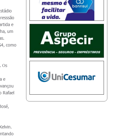
stádio
presssão
rtida e
nha, um
as.
 G4, como
. Os
a e
 avançou
o Rafael
José,
Kelvin.
antando