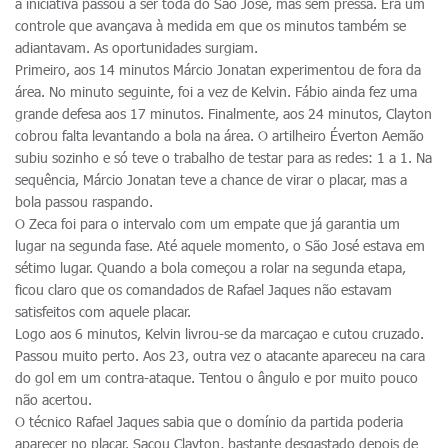
a iniciativa passou a ser toda do São José, mas sem pressa. Era um
controle que avançava à medida em que os minutos também se
adiantavam. As oportunidades surgiam.
Primeiro, aos 14 minutos Márcio Jonatan experimentou de fora da
área. No minuto seguinte, foi a vez de Kelvin. Fábio ainda fez uma
grande defesa aos 17 minutos. Finalmente, aos 24 minutos, Clayton
cobrou falta levantando a bola na área. O artilheiro Éverton Aemão
subiu sozinho e só teve o trabalho de testar para as redes: 1 a 1. Na
sequência, Márcio Jonatan teve a chance de virar o placar, mas a
bola passou raspando.
O Zeca foi para o intervalo com um empate que já garantia um
lugar na segunda fase. Até aquele momento, o São José estava em
sétimo lugar. Quando a bola começou a rolar na segunda etapa,
ficou claro que os comandados de Rafael Jaques não estavam
satisfeitos com aquele placar.
Logo aos 6 minutos, Kelvin livrou-se da marcaçao e cutou cruzado.
Passou muito perto. Aos 23, outra vez o atacante apareceu na cara
do gol em um contra-ataque. Tentou o ângulo e por muito pouco
não acertou.
O técnico Rafael Jaques sabia que o domínio da partida poderia
aparecer no placar. Sacou Clayton, bastante desgastado depois de