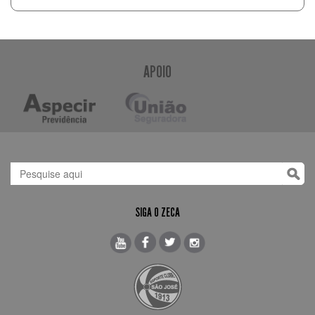
APOIO
SIGA O ZECA