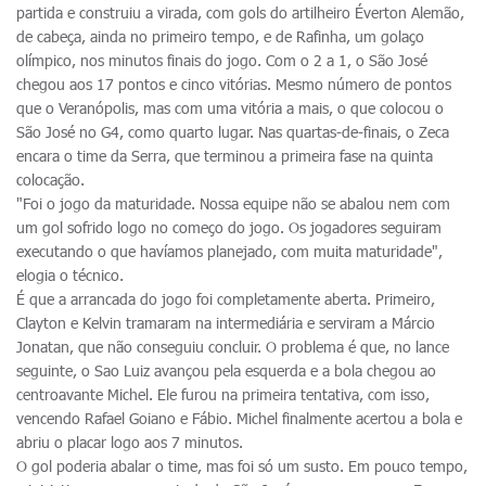
partida e construiu a virada, com gols do artilheiro Éverton Alemão,
de cabeça, ainda no primeiro tempo, e de Rafinha, um golaço
olímpico, nos minutos finais do jogo. Com o 2 a 1, o São José
chegou aos 17 pontos e cinco vitórias. Mesmo número de pontos
que o Veranópolis, mas com uma vitória a mais, o que colocou o
São José no G4, como quarto lugar. Nas quartas-de-finais, o Zeca
encara o time da Serra, que terminou a primeira fase na quinta
colocação.
"Foi o jogo da maturidade. Nossa equipe não se abalou nem com
um gol sofrido logo no começo do jogo. Os jogadores seguiram
executando o que havíamos planejado, com muita maturidade",
elogia o técnico.
É que a arrancada do jogo foi completamente aberta. Primeiro,
Clayton e Kelvin tramaram na intermediária e serviram a Márcio
Jonatan, que não conseguiu concluir. O problema é que, no lance
seguinte, o Sao Luiz avançou pela esquerda e a bola chegou ao
centroavante Michel. Ele furou na primeira tentativa, com isso,
vencendo Rafael Goiano e Fábio. Michel finalmente acertou a bola e
abriu o placar logo aos 7 minutos.
O gol poderia abalar o time, mas foi só um susto. Em pouco tempo,