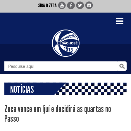
SIGA O ZECA
Toggle
navigati
NOTÍCIAS
Zeca vence em Ijuí e decidirá as quartas no
Passo