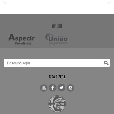
APOIO
SIGA O ZECA