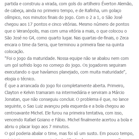
partida e construiu a virada, com gols do artilheiro Éverton Alemão,
de cabeça, ainda no primeiro tempo, e de Rafinha, um golaço
olímpico, nos minutos finais do jogo. Com o 2 a 1, o São José
chegou aos 17 pontos e cinco vitórias. Mesmo número de pontos
que o Veranópolis, mas com uma vitória a mais, o que colocou o
São José no G4, como quarto lugar. Nas quartas-de-finais, o Zeca
encara o time da Serra, que terminou a primeira fase na quinta
colocação.
"Foi o jogo da maturidade. Nossa equipe não se abalou nem com
um gol sofrido logo no começo do jogo. Os jogadores seguiram
executando o que havíamos planejado, com muita maturidade",
elogia o técnico.
É que a arrancada do jogo foi completamente aberta. Primeiro,
Clayton e Kelvin tramaram na intermediária e serviram a Márcio
Jonatan, que não conseguiu concluir. O problema é que, no lance
seguinte, o Sao Luiz avançou pela esquerda e a bola chegou ao
centroavante Michel. Ele furou na primeira tentativa, com isso,
vencendo Rafael Goiano e Fábio. Michel finalmente acertou a bola e
abriu o placar logo aos 7 minutos.
O gol poderia abalar o time, mas foi só um susto. Em pouco tempo,