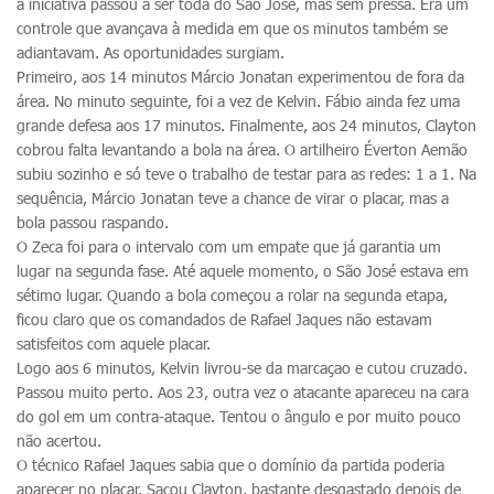
a iniciativa passou a ser toda do São José, mas sem pressa. Era um
controle que avançava à medida em que os minutos também se
adiantavam. As oportunidades surgiam.
Primeiro, aos 14 minutos Márcio Jonatan experimentou de fora da
área. No minuto seguinte, foi a vez de Kelvin. Fábio ainda fez uma
grande defesa aos 17 minutos. Finalmente, aos 24 minutos, Clayton
cobrou falta levantando a bola na área. O artilheiro Éverton Aemão
subiu sozinho e só teve o trabalho de testar para as redes: 1 a 1. Na
sequência, Márcio Jonatan teve a chance de virar o placar, mas a
bola passou raspando.
O Zeca foi para o intervalo com um empate que já garantia um
lugar na segunda fase. Até aquele momento, o São José estava em
sétimo lugar. Quando a bola começou a rolar na segunda etapa,
ficou claro que os comandados de Rafael Jaques não estavam
satisfeitos com aquele placar.
Logo aos 6 minutos, Kelvin livrou-se da marcaçao e cutou cruzado.
Passou muito perto. Aos 23, outra vez o atacante apareceu na cara
do gol em um contra-ataque. Tentou o ângulo e por muito pouco
não acertou.
O técnico Rafael Jaques sabia que o domínio da partida poderia
aparecer no placar. Sacou Clayton, bastante desgastado depois de