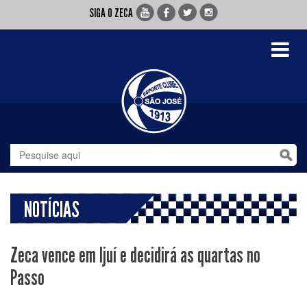
SIGA O ZECA
Toggle
navigati
NOTÍCIAS
Zeca vence em Ijuí e decidirá as quartas no
Passo