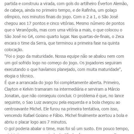
partida e construiu a virada, com gols do artilheiro Éverton Alemão,
de cabeça, ainda no primeiro tempo, e de Rafinha, um golaço
olímpico, nos minutos finais do jogo. Com o 2 a 1, o São José
chegou aos 17 pontos e cinco vitórias. Mesmo número de pontos
que o Veranópolis, mas com uma vitória a mais, o que colocou o
São José no G4, como quarto lugar. Nas quartas-de-finais, o Zeca
encara o time da Serra, que terminou a primeira fase na quinta
colocação.
"Foi o jogo da maturidade. Nossa equipe não se abalou nem com
um gol sofrido logo no começo do jogo. Os jogadores seguiram
executando o que havíamos planejado, com muita maturidade",
elogia o técnico.
É que a arrancada do jogo foi completamente aberta. Primeiro,
Clayton e Kelvin tramaram na intermediária e serviram a Márcio
Jonatan, que não conseguiu concluir. O problema é que, no lance
seguinte, o Sao Luiz avançou pela esquerda e a bola chegou ao
centroavante Michel. Ele furou na primeira tentativa, com isso,
vencendo Rafael Goiano e Fábio. Michel finalmente acertou a bola e
abriu o placar logo aos 7 minutos.
O gol poderia abalar o time, mas foi só um susto. Em pouco tempo,