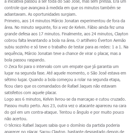
a iniciativa passou a ser toda do São José, mas sem pressa. Era um
controle que avançava à medida em que os minutos também se
adiantavam. As oportunidades surgiam.
Primeiro, aos 14 minutos Márcio Jonatan experimentou de fora da
área. No minuto seguinte, foi a vez de Kelvin. Fábio ainda fez uma
grande defesa aos 17 minutos. Finalmente, aos 24 minutos, Clayton
cobrou falta levantando a bola na área. O artilheiro Éverton Aemão
subiu sozinho e só teve o trabalho de testar para as redes: 1 a 1. Na
sequência, Márcio Jonatan teve a chance de virar o placar, mas a
bola passou raspando.
O Zeca foi para o intervalo com um empate que já garantia um
lugar na segunda fase. Até aquele momento, o São José estava em
sétimo lugar. Quando a bola começou a rolar na segunda etapa,
ficou claro que os comandados de Rafael Jaques não estavam
satisfeitos com aquele placar.
Logo aos 6 minutos, Kelvin livrou-se da marcaçao e cutou cruzado.
Passou muito perto. Aos 23, outra vez o atacante apareceu na cara
do gol em um contra-ataque. Tentou o ângulo e por muito pouco
não acertou.
O técnico Rafael Jaques sabia que o domínio da partida poderia
aparecer no placar. Sacou Clayton, bastante desgastado depois de