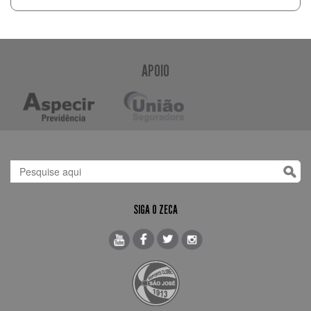
APOIO
SIGA O ZECA