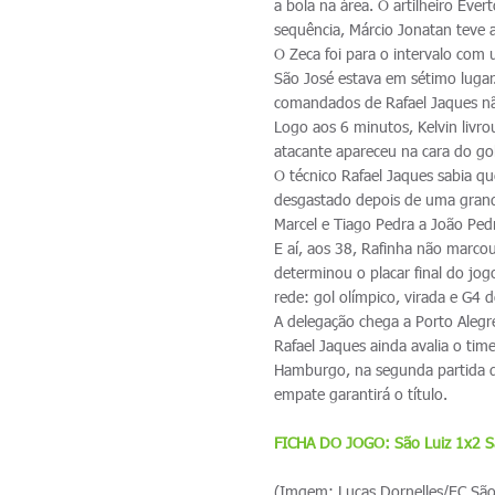
a bola na área. O artilheiro Éve
sequência, Márcio Jonatan teve a
O Zeca foi para o intervalo com
São José estava em sétimo lugar
comandados de Rafael Jaques não
Logo aos 6 minutos, Kelvin livr
atacante apareceu na cara do g
O técnico Rafael Jaques sabia qu
desgastado depois de uma grande
Marcel e Tiago Pedra a João Ped
E aí, aos 38, Rafinha não marco
determinou o placar final do jo
rede: gol olímpico, virada e G4
A delegação chega a Porto Alegr
Rafael Jaques ainda avalia o t
Hamburgo, na segunda partida d
empate garantirá o título.
FICHA DO JOGO: São Luiz 1x2 S
(Imgem: Lucas Dornelles/EC São