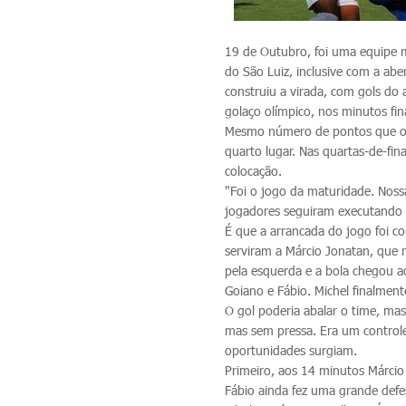
19 de Outubro, foi uma equipe m
do São Luiz, inclusive com a abe
construiu a virada, com gols do 
golaço olímpico, nos minutos fin
Mesmo número de pontos que o V
quarto lugar. Nas quartas-de-fin
colocação.
"Foi o jogo da maturidade. Nos
jogadores seguiram executando 
É que a arrancada do jogo foi c
serviram a Márcio Jonatan, que 
pela esquerda e a bola chegou ao
Goiano e Fábio. Michel finalment
O gol poderia abalar o time, mas
mas sem pressa. Era um contro
oportunidades surgiam.
Primeiro, aos 14 minutos Márcio 
Fábio ainda fez uma grande defe