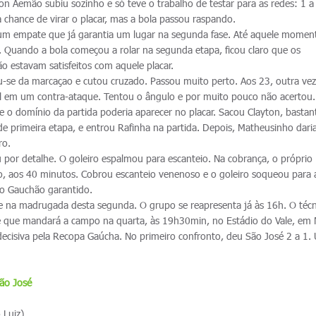
rton Aemão subiu sozinho e só teve o trabalho de testar para as redes: 1 a
 chance de virar o placar, mas a bola passou raspando.
 um empate que já garantia um lugar na segunda fase. Até aquele momen
. Quando a bola começou a rolar na segunda etapa, ficou claro que os
 estavam satisfeitos com aquele placar.
ou-se da marcaçao e cutou cruzado. Passou muito perto. Aos 23, outra vez
ol em um contra-ataque. Tentou o ângulo e por muito pouco não acertou
e o domínio da partida poderia aparecer no placar. Sacou Clayton, bastan
 primeira etapa, e entrou Rafinha na partida. Depois, Matheusinho daria
ro.
u por detalhe. O goleiro espalmou para escanteio. Na cobrança, o próprio
go, aos 40 minutos. Cobrou escanteio venenoso e o goleiro soqueou para 
 do Gauchão garantido.
e na madrugada desta segunda. O grupo se reapresenta já às 16h. O técn
ime que mandará a campo na quarta, às 19h30min, no Estádio do Vale, em
ecisiva pela Recopa Gaúcha. No primeiro confronto, deu São José 2 a 1.
ão José
 Luiz)