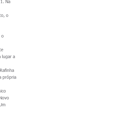
 1. Na
to, o
 o
.
te
 lugar a
 Rafinha
a própria
ico
 Novo
 Um