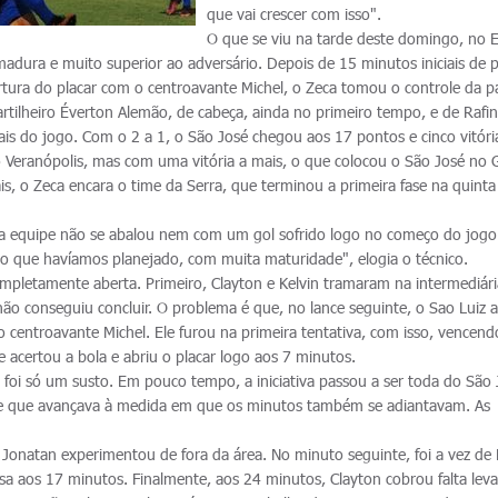
que vai crescer com isso".
O que se viu na tarde deste domingo, no E
adura e muito superior ao adversário. Depois de 15 minutos iniciais de 
rtura do placar com o centroavante Michel, o Zeca tomou o controle da pa
artilheiro Éverton Alemão, de cabeça, ainda no primeiro tempo, e de Rafi
ais do jogo. Com o 2 a 1, o São José chegou aos 17 pontos e cinco vitóri
eranópolis, mas com uma vitória a mais, o que colocou o São José no
ais, o Zeca encara o time da Serra, que terminou a primeira fase na quinta
sa equipe não se abalou nem com um gol sofrido logo no começo do jogo
o que havíamos planejado, com muita maturidade", elogia o técnico.
ompletamente aberta. Primeiro, Clayton e Kelvin tramaram na intermediári
não conseguiu concluir. O problema é que, no lance seguinte, o Sao Luiz
 centroavante Michel. Ele furou na primeira tentativa, com isso, vencend
e acertou a bola e abriu o placar logo aos 7 minutos.
 foi só um susto. Em pouco tempo, a iniciativa passou a ser toda do São 
le que avançava à medida em que os minutos também se adiantavam. As
Jonatan experimentou de fora da área. No minuto seguinte, foi a vez de 
sa aos 17 minutos. Finalmente, aos 24 minutos, Clayton cobrou falta lev