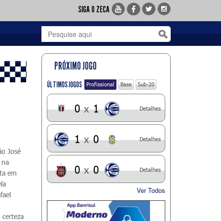
SIGA O ZECA
PRÓXIMO JOGO
ÚLTIMOS JOGOS
Profissional
Base
Sub-20
0
x
1
Detalhes
1
x
0
Detalhes
ão José
 na
0
x
0
Detalhes
ota em
la
Ver Todos
fael
 certeza