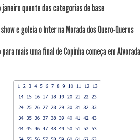
o janeiro quente das categorias de base
 show e goleia o Inter na Morada dos Quero-Queros
 para mais uma final de Copinha começa em Alvorad
1
2
3
4
5
6
7
8
9
10
11
12
13
14
15
16
17
18
19
20
21
22
23
24
25
26
27
28
29
30
31
32
33
34
35
36
37
38
39
40
41
42
43
44
45
46
47
48
49
50
51
52
53
54
55
56
57
58
59
60
61
62
63