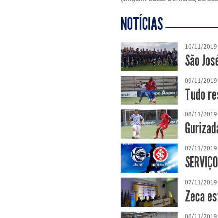
NOTÍCIAS
10/11/2019
São Jos
09/11/2019
Tudo re
08/11/2019
Gurizada
07/11/2019
SERVIÇO
07/11/2019
Zeca es
06/11/2019