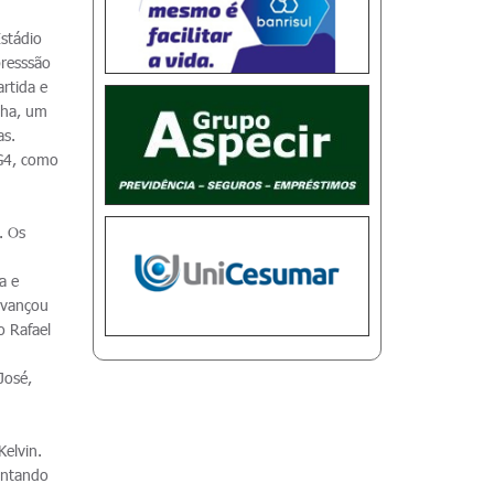
stádio
presssão
rtida e
nha, um
as.
 G4, como
. Os
a e
 avançou
o Rafael
José,
Kelvin.
antando