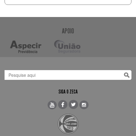
APOIO
SIGA O ZECA