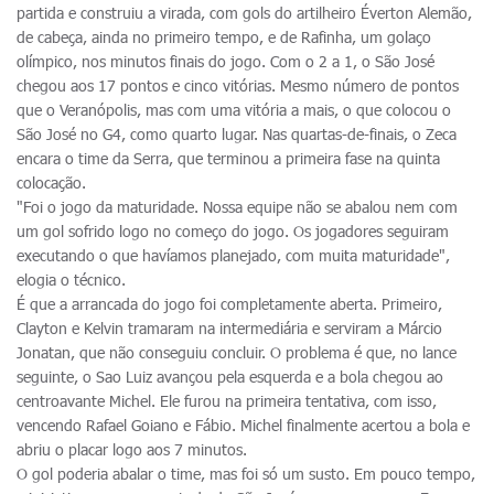
partida e construiu a virada, com gols do artilheiro Éverton Alemão,
de cabeça, ainda no primeiro tempo, e de Rafinha, um golaço
olímpico, nos minutos finais do jogo. Com o 2 a 1, o São José
chegou aos 17 pontos e cinco vitórias. Mesmo número de pontos
que o Veranópolis, mas com uma vitória a mais, o que colocou o
São José no G4, como quarto lugar. Nas quartas-de-finais, o Zeca
encara o time da Serra, que terminou a primeira fase na quinta
colocação.
"Foi o jogo da maturidade. Nossa equipe não se abalou nem com
um gol sofrido logo no começo do jogo. Os jogadores seguiram
executando o que havíamos planejado, com muita maturidade",
elogia o técnico.
É que a arrancada do jogo foi completamente aberta. Primeiro,
Clayton e Kelvin tramaram na intermediária e serviram a Márcio
Jonatan, que não conseguiu concluir. O problema é que, no lance
seguinte, o Sao Luiz avançou pela esquerda e a bola chegou ao
centroavante Michel. Ele furou na primeira tentativa, com isso,
vencendo Rafael Goiano e Fábio. Michel finalmente acertou a bola e
abriu o placar logo aos 7 minutos.
O gol poderia abalar o time, mas foi só um susto. Em pouco tempo,