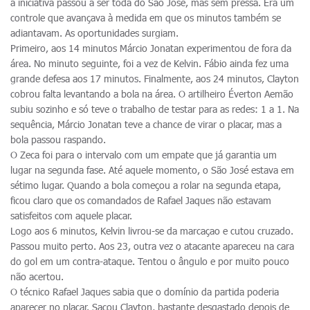
a iniciativa passou a ser toda do São José, mas sem pressa. Era um
controle que avançava à medida em que os minutos também se
adiantavam. As oportunidades surgiam.
Primeiro, aos 14 minutos Márcio Jonatan experimentou de fora da
área. No minuto seguinte, foi a vez de Kelvin. Fábio ainda fez uma
grande defesa aos 17 minutos. Finalmente, aos 24 minutos, Clayton
cobrou falta levantando a bola na área. O artilheiro Éverton Aemão
subiu sozinho e só teve o trabalho de testar para as redes: 1 a 1. Na
sequência, Márcio Jonatan teve a chance de virar o placar, mas a
bola passou raspando.
O Zeca foi para o intervalo com um empate que já garantia um
lugar na segunda fase. Até aquele momento, o São José estava em
sétimo lugar. Quando a bola começou a rolar na segunda etapa,
ficou claro que os comandados de Rafael Jaques não estavam
satisfeitos com aquele placar.
Logo aos 6 minutos, Kelvin livrou-se da marcaçao e cutou cruzado.
Passou muito perto. Aos 23, outra vez o atacante apareceu na cara
do gol em um contra-ataque. Tentou o ângulo e por muito pouco
não acertou.
O técnico Rafael Jaques sabia que o domínio da partida poderia
aparecer no placar. Sacou Clayton, bastante desgastado depois de