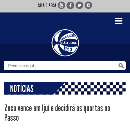
SIGA O ZECA
Toggle
navigati
NOTÍCIAS
Zeca vence em Ijuí e decidirá as quartas no
Passo