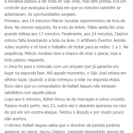
a iniciativa passou a ser toda do São José, mas sem pressa. Era um
controle que avançava à medida em que os minutos também se
adiantavam. As oportunidades surgiam.
Primeiro, aos 14 minutos Márcio Jonatan experimentou de fora da
área. No minuto seguinte, foi a vez de Kelvin. Fábio ainda fez uma
grande defesa aos 17 minutos. Finalmente, aos 24 minutos, Clayton
cobrou falta levantando a bola na área. O artilheiro Éverton Aemão
subiu sozinho e só teve o trabalho de testar para as redes: 1 a 1. Na
sequência, Márcio Jonatan teve a chance de virar o placar, mas a
bola passou raspando.
O Zeca foi para o intervalo com um empate que já garantia um
lugar na segunda fase. Até aquele momento, o São José estava em
sétimo lugar. Quando a bola começou a rolar na segunda etapa,
ficou claro que os comandados de Rafael Jaques não estavam
satisfeitos com aquele placar.
Logo aos 6 minutos, Kelvin livrou-se da marcaçao e cutou cruzado.
Passou muito perto. Aos 23, outra vez o atacante apareceu na cara
do gol em um contra-ataque. Tentou o ângulo e por muito pouco
não acertou.
O técnico Rafael Jaques sabia que o domínio da partida poderia
aparecer no placar. Sacou Clayton, bastante desgastado depois de