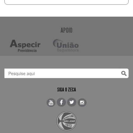
APOIO
SIGA O ZECA