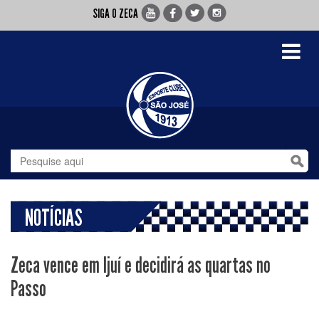
SIGA O ZECA
Toggle
navigati
NOTÍCIAS
Zeca vence em Ijuí e decidirá as quartas no
Passo