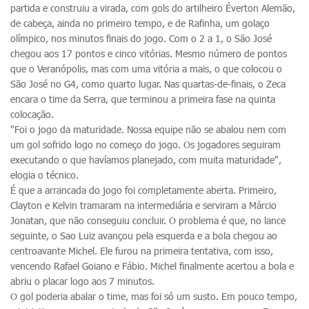
partida e construiu a virada, com gols do artilheiro Éverton Alemão,
de cabeça, ainda no primeiro tempo, e de Rafinha, um golaço
olímpico, nos minutos finais do jogo. Com o 2 a 1, o São José
chegou aos 17 pontos e cinco vitórias. Mesmo número de pontos
que o Veranópolis, mas com uma vitória a mais, o que colocou o
São José no G4, como quarto lugar. Nas quartas-de-finais, o Zeca
encara o time da Serra, que terminou a primeira fase na quinta
colocação.
"Foi o jogo da maturidade. Nossa equipe não se abalou nem com
um gol sofrido logo no começo do jogo. Os jogadores seguiram
executando o que havíamos planejado, com muita maturidade",
elogia o técnico.
É que a arrancada do jogo foi completamente aberta. Primeiro,
Clayton e Kelvin tramaram na intermediária e serviram a Márcio
Jonatan, que não conseguiu concluir. O problema é que, no lance
seguinte, o Sao Luiz avançou pela esquerda e a bola chegou ao
centroavante Michel. Ele furou na primeira tentativa, com isso,
vencendo Rafael Goiano e Fábio. Michel finalmente acertou a bola e
abriu o placar logo aos 7 minutos.
O gol poderia abalar o time, mas foi só um susto. Em pouco tempo,