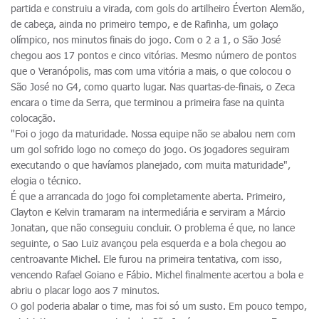
partida e construiu a virada, com gols do artilheiro Éverton Alemão,
de cabeça, ainda no primeiro tempo, e de Rafinha, um golaço
olímpico, nos minutos finais do jogo. Com o 2 a 1, o São José
chegou aos 17 pontos e cinco vitórias. Mesmo número de pontos
que o Veranópolis, mas com uma vitória a mais, o que colocou o
São José no G4, como quarto lugar. Nas quartas-de-finais, o Zeca
encara o time da Serra, que terminou a primeira fase na quinta
colocação.
"Foi o jogo da maturidade. Nossa equipe não se abalou nem com
um gol sofrido logo no começo do jogo. Os jogadores seguiram
executando o que havíamos planejado, com muita maturidade",
elogia o técnico.
É que a arrancada do jogo foi completamente aberta. Primeiro,
Clayton e Kelvin tramaram na intermediária e serviram a Márcio
Jonatan, que não conseguiu concluir. O problema é que, no lance
seguinte, o Sao Luiz avançou pela esquerda e a bola chegou ao
centroavante Michel. Ele furou na primeira tentativa, com isso,
vencendo Rafael Goiano e Fábio. Michel finalmente acertou a bola e
abriu o placar logo aos 7 minutos.
O gol poderia abalar o time, mas foi só um susto. Em pouco tempo,