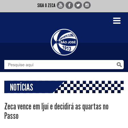
SIGA O ZECA
Toggle
navigati
NOTÍCIAS
Zeca vence em Ijuí e decidirá as quartas no
Passo