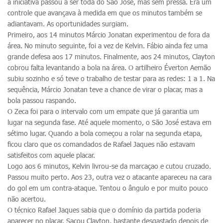
a iniciativa passou a ser toda do São José, mas sem pressa. Era um
controle que avançava à medida em que os minutos também se
adiantavam. As oportunidades surgiam.
Primeiro, aos 14 minutos Márcio Jonatan experimentou de fora da
área. No minuto seguinte, foi a vez de Kelvin. Fábio ainda fez uma
grande defesa aos 17 minutos. Finalmente, aos 24 minutos, Clayton
cobrou falta levantando a bola na área. O artilheiro Éverton Aemão
subiu sozinho e só teve o trabalho de testar para as redes: 1 a 1. Na
sequência, Márcio Jonatan teve a chance de virar o placar, mas a
bola passou raspando.
O Zeca foi para o intervalo com um empate que já garantia um
lugar na segunda fase. Até aquele momento, o São José estava em
sétimo lugar. Quando a bola começou a rolar na segunda etapa,
ficou claro que os comandados de Rafael Jaques não estavam
satisfeitos com aquele placar.
Logo aos 6 minutos, Kelvin livrou-se da marcaçao e cutou cruzado.
Passou muito perto. Aos 23, outra vez o atacante apareceu na cara
do gol em um contra-ataque. Tentou o ângulo e por muito pouco
não acertou.
O técnico Rafael Jaques sabia que o domínio da partida poderia
aparecer no placar. Sacou Clayton, bastante desgastado depois de