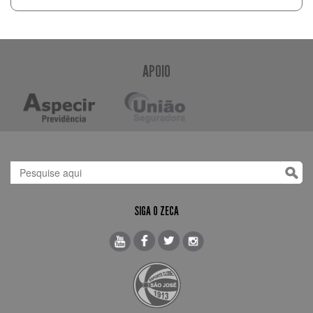
APOIO
SIGA O ZECA