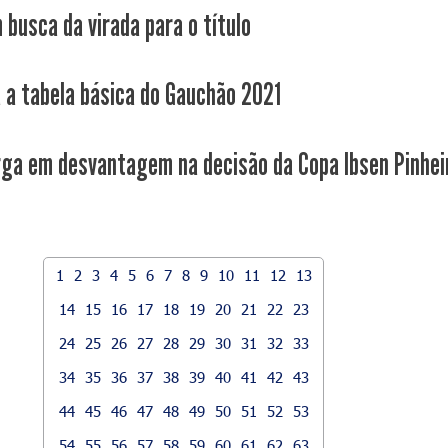
 busca da virada para o título
a a tabela básica do Gauchão 2021
rga em desvantagem na decisão da Copa Ibsen Pinhei
1
2
3
4
5
6
7
8
9
10
11
12
13
14
15
16
17
18
19
20
21
22
23
24
25
26
27
28
29
30
31
32
33
34
35
36
37
38
39
40
41
42
43
44
45
46
47
48
49
50
51
52
53
54
55
56
57
58
59
60
61
62
63