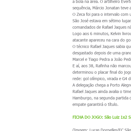
a bola na área. O artilheiro Éve
sequência, Márcio Jonatan teve a
O Zeca foi para o intervalo com
São José estava em sétimo lugar
comandados de Rafael Jaques não
Logo aos 6 minutos, Kelvin livr
atacante apareceu na cara do g
O técnico Rafael Jaques sabia qu
desgastado depois de uma grande
Marcel e Tiago Pedra a João Ped
E aí, aos 38, Rafinha não marco
determinou o placar final do jo
rede: gol olímpico, virada e G4
A delegação chega a Porto Alegr
Rafael Jaques ainda avalia o t
Hamburgo, na segunda partida d
empate garantirá o título.
FICHA DO JOGO: São Luiz 1x2 S
(Imgem: Lucas Dornelles/EC São