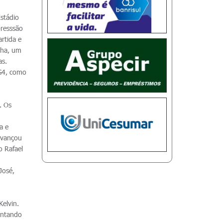
stádio
presssão
rtida e
nha, um
as.
 G4, como
. Os
a e
 avançou
o Rafael
José,
Kelvin.
antando