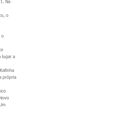
 1. Na
to, o
 o
.
te
 lugar a
 Rafinha
a própria
ico
 Novo
 Um