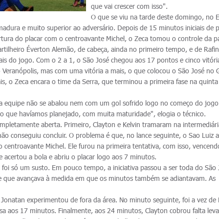
que vai crescer com isso".
O que se viu na tarde deste domingo, no E
adura e muito superior ao adversário. Depois de 15 minutos iniciais de 
rtura do placar com o centroavante Michel, o Zeca tomou o controle da pa
artilheiro Éverton Alemão, de cabeça, ainda no primeiro tempo, e de Rafi
ais do jogo. Com o 2 a 1, o São José chegou aos 17 pontos e cinco vitóri
eranópolis, mas com uma vitória a mais, o que colocou o São José no
ais, o Zeca encara o time da Serra, que terminou a primeira fase na quinta
sa equipe não se abalou nem com um gol sofrido logo no começo do jogo
o que havíamos planejado, com muita maturidade", elogia o técnico.
ompletamente aberta. Primeiro, Clayton e Kelvin tramaram na intermediári
não conseguiu concluir. O problema é que, no lance seguinte, o Sao Luiz
 centroavante Michel. Ele furou na primeira tentativa, com isso, vencend
e acertou a bola e abriu o placar logo aos 7 minutos.
 foi só um susto. Em pouco tempo, a iniciativa passou a ser toda do São 
le que avançava à medida em que os minutos também se adiantavam. As
Jonatan experimentou de fora da área. No minuto seguinte, foi a vez de 
sa aos 17 minutos. Finalmente, aos 24 minutos, Clayton cobrou falta lev