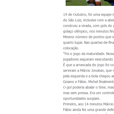
19 de Outubro, foi uma equipe m
do São Luiz, inclusive com a abe
construiu a virada, com gols do 
golaço olímpico, nos minutos fin
Mesmo número de pontos que o V
quarto lugar. Nas quartas-de-fin
colocação.
"Foi o jogo da maturidade. Nos
jogadores seguiram executando 
É que a arrancada do jogo foi c
serviram a Márcio Jonatan, que 
pela esquerda e a bola chegou ao
Goiano e Fábio. Michel finalment
O gol poderia abalar o time, mas
mas sem pressa. Era um contro
oportunidades surgiam.
Primeiro, aos 14 minutos Márcio 
Fábio ainda fez uma grande defe