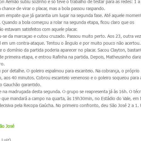
rton Aemão subiu sozinho e só teve o trabalho de testar para as redes: 1 a
 chance de virar o placar, mas a bola passou raspando.
 um empate que já garantia um lugar na segunda fase. Até aquele momen
. Quando a bola começou a rolar na segunda etapa, ficou claro que os
 estavam satisfeitos com aquele placar.
ou-se da marcaçao e cutou cruzado. Passou muito perto. Aos 23, outra vez
ol em um contra-ataque. Tentou o ângulo e por muito pouco não acertou
e o domínio da partida poderia aparecer no placar. Sacou Clayton, bastan
 primeira etapa, e entrou Rafinha na partida. Depois, Matheusinho daria
ro.
u por detalhe. O goleiro espalmou para escanteio. Na cobrança, o próprio
go, aos 40 minutos. Cobrou escanteio venenoso e o goleiro soqueou para 
 do Gauchão garantido.
e na madrugada desta segunda. O grupo se reapresenta já às 16h. O técn
ime que mandará a campo na quarta, às 19h30min, no Estádio do Vale, em
ecisiva pela Recopa Gaúcha. No primeiro confronto, deu São José 2 a 1.
ão José
 Luiz)