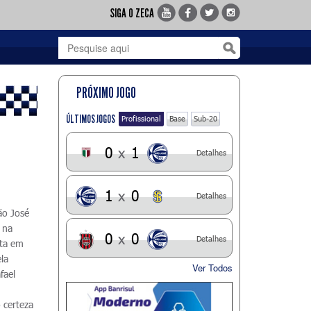
SIGA O ZECA
PRÓXIMO JOGO
ÚLTIMOS JOGOS
Profissional
Base
Sub-20
0
x
1
Detalhes
1
x
0
Detalhes
ão José
 na
0
x
0
Detalhes
ota em
la
Ver Todos
fael
 certeza