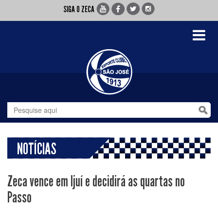
SIGA O ZECA
Toggle
navigati
NOTÍCIAS
Zeca vence em Ijuí e decidirá as quartas no
Passo