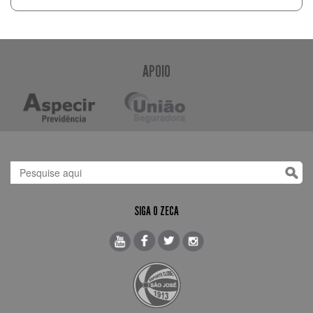
APOIO
SIGA O ZECA