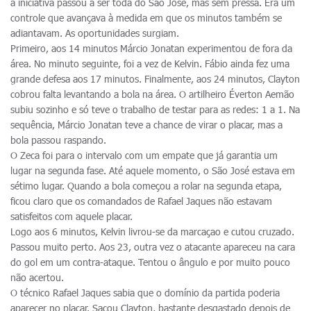
a iniciativa passou a ser toda do São José, mas sem pressa. Era um
controle que avançava à medida em que os minutos também se
adiantavam. As oportunidades surgiam.
Primeiro, aos 14 minutos Márcio Jonatan experimentou de fora da
área. No minuto seguinte, foi a vez de Kelvin. Fábio ainda fez uma
grande defesa aos 17 minutos. Finalmente, aos 24 minutos, Clayton
cobrou falta levantando a bola na área. O artilheiro Éverton Aemão
subiu sozinho e só teve o trabalho de testar para as redes: 1 a 1. Na
sequência, Márcio Jonatan teve a chance de virar o placar, mas a
bola passou raspando.
O Zeca foi para o intervalo com um empate que já garantia um
lugar na segunda fase. Até aquele momento, o São José estava em
sétimo lugar. Quando a bola começou a rolar na segunda etapa,
ficou claro que os comandados de Rafael Jaques não estavam
satisfeitos com aquele placar.
Logo aos 6 minutos, Kelvin livrou-se da marcaçao e cutou cruzado.
Passou muito perto. Aos 23, outra vez o atacante apareceu na cara
do gol em um contra-ataque. Tentou o ângulo e por muito pouco
não acertou.
O técnico Rafael Jaques sabia que o domínio da partida poderia
aparecer no placar. Sacou Clayton, bastante desgastado depois de