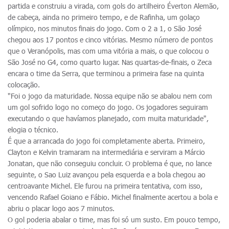
partida e construiu a virada, com gols do artilheiro Éverton Alemão,
de cabeça, ainda no primeiro tempo, e de Rafinha, um golaço
olímpico, nos minutos finais do jogo. Com o 2 a 1, o São José
chegou aos 17 pontos e cinco vitórias. Mesmo número de pontos
que o Veranópolis, mas com uma vitória a mais, o que colocou o
São José no G4, como quarto lugar. Nas quartas-de-finais, o Zeca
encara o time da Serra, que terminou a primeira fase na quinta
colocação.
"Foi o jogo da maturidade. Nossa equipe não se abalou nem com
um gol sofrido logo no começo do jogo. Os jogadores seguiram
executando o que havíamos planejado, com muita maturidade",
elogia o técnico.
É que a arrancada do jogo foi completamente aberta. Primeiro,
Clayton e Kelvin tramaram na intermediária e serviram a Márcio
Jonatan, que não conseguiu concluir. O problema é que, no lance
seguinte, o Sao Luiz avançou pela esquerda e a bola chegou ao
centroavante Michel. Ele furou na primeira tentativa, com isso,
vencendo Rafael Goiano e Fábio. Michel finalmente acertou a bola e
abriu o placar logo aos 7 minutos.
O gol poderia abalar o time, mas foi só um susto. Em pouco tempo,