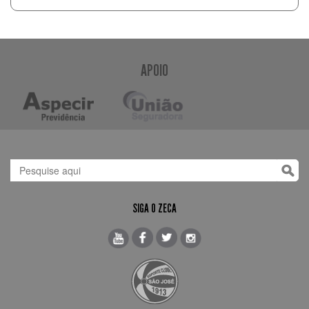
APOIO
SIGA O ZECA