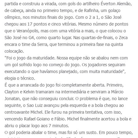
partida e construiu a virada, com gols do artilheiro Éverton Alemão,
de cabeça, ainda no primeiro tempo, e de Rafinha, um golaço
olímpico, nos minutos finais do jogo. Com o 2 a 1, o São José
chegou aos 17 pontos e cinco vitórias. Mesmo número de pontos
que o Veranópolis, mas com uma vitória a mais, o que colocou o
São José no G4, como quarto lugar. Nas quartas-de-finais, o Zeca
encara o time da Serra, que terminou a primeira fase na quinta
colocação.
"Foi o jogo da maturidade. Nossa equipe não se abalou nem com
um gol sofrido logo no começo do jogo. Os jogadores seguiram
executando o que havíamos planejado, com muita maturidade",
elogia o técnico.
É que a arrancada do jogo foi completamente aberta. Primeiro,
Clayton e Kelvin tramaram na intermediária e serviram a Márcio
Jonatan, que não conseguiu concluir. O problema é que, no lance
seguinte, o Sao Luiz avançou pela esquerda e a bola chegou ao
centroavante Michel. Ele furou na primeira tentativa, com isso,
vencendo Rafael Goiano e Fábio. Michel finalmente acertou a bola e
abriu o placar logo aos 7 minutos.
O gol poderia abalar o time, mas foi só um susto. Em pouco tempo,