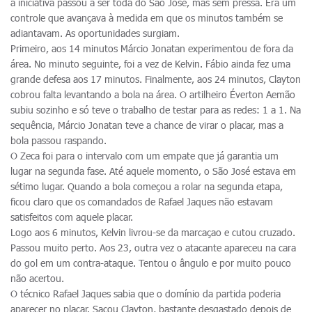
a iniciativa passou a ser toda do São José, mas sem pressa. Era um
controle que avançava à medida em que os minutos também se
adiantavam. As oportunidades surgiam.
Primeiro, aos 14 minutos Márcio Jonatan experimentou de fora da
área. No minuto seguinte, foi a vez de Kelvin. Fábio ainda fez uma
grande defesa aos 17 minutos. Finalmente, aos 24 minutos, Clayton
cobrou falta levantando a bola na área. O artilheiro Éverton Aemão
subiu sozinho e só teve o trabalho de testar para as redes: 1 a 1. Na
sequência, Márcio Jonatan teve a chance de virar o placar, mas a
bola passou raspando.
O Zeca foi para o intervalo com um empate que já garantia um
lugar na segunda fase. Até aquele momento, o São José estava em
sétimo lugar. Quando a bola começou a rolar na segunda etapa,
ficou claro que os comandados de Rafael Jaques não estavam
satisfeitos com aquele placar.
Logo aos 6 minutos, Kelvin livrou-se da marcaçao e cutou cruzado.
Passou muito perto. Aos 23, outra vez o atacante apareceu na cara
do gol em um contra-ataque. Tentou o ângulo e por muito pouco
não acertou.
O técnico Rafael Jaques sabia que o domínio da partida poderia
aparecer no placar. Sacou Clayton, bastante desgastado depois de