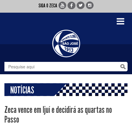
SIGA O ZECA
Toggle
navigati
NOTÍCIAS
Zeca vence em Ijuí e decidirá as quartas no
Passo