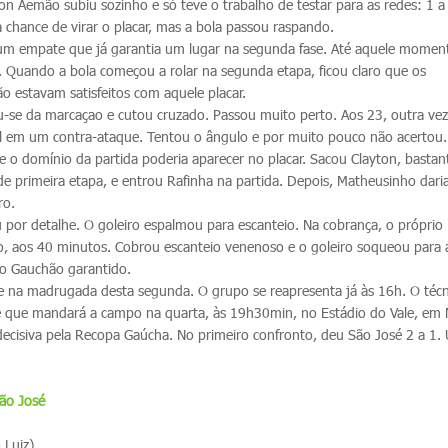
rton Aemão subiu sozinho e só teve o trabalho de testar para as redes: 1 a
 chance de virar o placar, mas a bola passou raspando.
 um empate que já garantia um lugar na segunda fase. Até aquele momen
. Quando a bola começou a rolar na segunda etapa, ficou claro que os
 estavam satisfeitos com aquele placar.
ou-se da marcaçao e cutou cruzado. Passou muito perto. Aos 23, outra vez
ol em um contra-ataque. Tentou o ângulo e por muito pouco não acertou
e o domínio da partida poderia aparecer no placar. Sacou Clayton, bastan
 primeira etapa, e entrou Rafinha na partida. Depois, Matheusinho daria
ro.
u por detalhe. O goleiro espalmou para escanteio. Na cobrança, o próprio
go, aos 40 minutos. Cobrou escanteio venenoso e o goleiro soqueou para 
 do Gauchão garantido.
e na madrugada desta segunda. O grupo se reapresenta já às 16h. O técn
ime que mandará a campo na quarta, às 19h30min, no Estádio do Vale, em
ecisiva pela Recopa Gaúcha. No primeiro confronto, deu São José 2 a 1.
ão José
 Luiz)