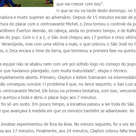
que vai crescer com isso".
O que se viu na tarde deste domingo, no E
adura e muito superior ao adversário. Depois de 15 minutos iniciais de 
rtura do placar com o centroavante Michel, o Zeca tomou o controle da pa
artilheiro Éverton Alemão, de cabeça, ainda no primeiro tempo, e de Rafi
ais do jogo. Com o 2 a 1, o São José chegou aos 17 pontos e cinco vitóri
eranópolis, mas com uma vitória a mais, o que colocou o São José no
ais, o Zeca encara o time da Serra, que terminou a primeira fase na quinta
sa equipe não se abalou nem com um gol sofrido logo no começo do jogo
o que havíamos planejado, com muita maturidade", elogia o técnico.
ompletamente aberta. Primeiro, Clayton e Kelvin tramaram na intermediári
não conseguiu concluir. O problema é que, no lance seguinte, o Sao Luiz
 centroavante Michel. Ele furou na primeira tentativa, com isso, vencend
e acertou a bola e abriu o placar logo aos 7 minutos.
 foi só um susto. Em pouco tempo, a iniciativa passou a ser toda do São 
le que avançava à medida em que os minutos também se adiantavam. As
Jonatan experimentou de fora da área. No minuto seguinte, foi a vez de 
sa aos 17 minutos. Finalmente, aos 24 minutos, Clayton cobrou falta lev