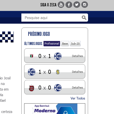
SIGA O ZECA
PRÓXIMO JOGO
ÚLTIMOS JOGOS
Profissional
Base
Sub-20
0
x
1
Detalhes
1
x
0
Detalhes
ão José
 na
0
x
0
Detalhes
ota em
la
Ver Todos
fael
 certeza