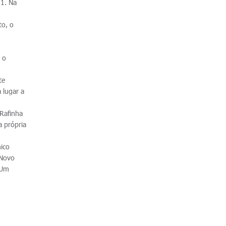
 1. Na
to, o
 o
.
te
 lugar a
 Rafinha
a própria
ico
 Novo
 Um