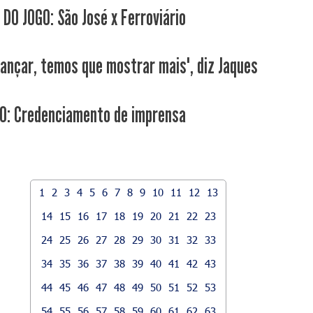
 DO JOGO: São José x Ferroviário
vançar, temos que mostrar mais", diz Jaques
: Credenciamento de imprensa
1
2
3
4
5
6
7
8
9
10
11
12
13
14
15
16
17
18
19
20
21
22
23
24
25
26
27
28
29
30
31
32
33
34
35
36
37
38
39
40
41
42
43
44
45
46
47
48
49
50
51
52
53
54
55
56
57
58
59
60
61
62
63