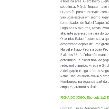
a bola na área. O artilheiro Éve
sequência, Márcio Jonatan teve a
O Zeca foi para o intervalo com
São José estava em sétimo lugar
comandados de Rafael Jaques não
Logo aos 6 minutos, Kelvin livr
atacante apareceu na cara do g
O técnico Rafael Jaques sabia qu
desgastado depois de uma grande
Marcel e Tiago Pedra a João Ped
E aí, aos 38, Rafinha não marco
determinou o placar final do jo
rede: gol olímpico, virada e G4
A delegação chega a Porto Alegr
Rafael Jaques ainda avalia o t
Hamburgo, na segunda partida d
empate garantirá o título.
FICHA DO JOGO: São Luiz 1x2 S
(Imgem: Lucas Dornelles/EC São