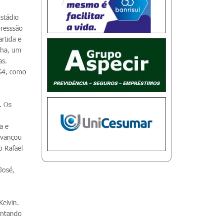
stádio
presssão
rtida e
nha, um
as.
 G4, como
. Os
a e
 avançou
o Rafael
José,
Kelvin.
antando