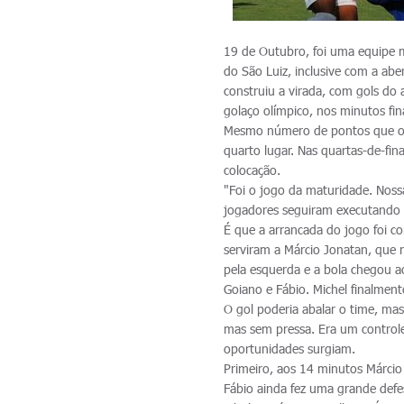
19 de Outubro, foi uma equipe m
do São Luiz, inclusive com a abe
construiu a virada, com gols do 
golaço olímpico, nos minutos fin
Mesmo número de pontos que o V
quarto lugar. Nas quartas-de-fin
colocação.
"Foi o jogo da maturidade. Nos
jogadores seguiram executando 
É que a arrancada do jogo foi c
serviram a Márcio Jonatan, que 
pela esquerda e a bola chegou ao
Goiano e Fábio. Michel finalment
O gol poderia abalar o time, mas
mas sem pressa. Era um contro
oportunidades surgiam.
Primeiro, aos 14 minutos Márcio 
Fábio ainda fez uma grande defe