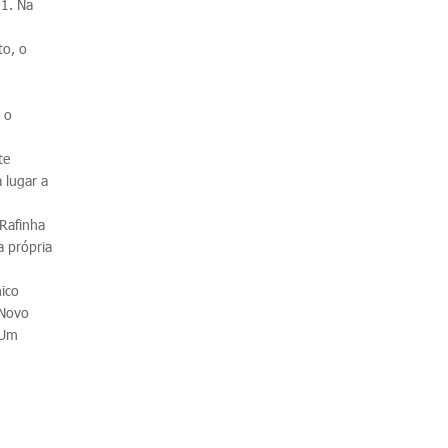
 1. Na
to, o
 o
.
te
 lugar a
 Rafinha
a própria
ico
 Novo
 Um