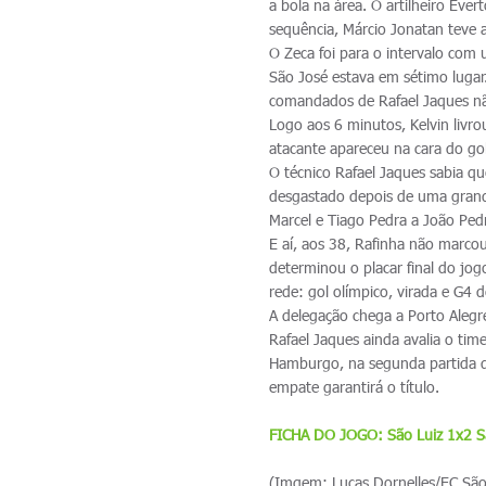
a bola na área. O artilheiro Éve
sequência, Márcio Jonatan teve a
O Zeca foi para o intervalo com
São José estava em sétimo lugar
comandados de Rafael Jaques não
Logo aos 6 minutos, Kelvin livr
atacante apareceu na cara do g
O técnico Rafael Jaques sabia qu
desgastado depois de uma grande
Marcel e Tiago Pedra a João Ped
E aí, aos 38, Rafinha não marco
determinou o placar final do jo
rede: gol olímpico, virada e G4
A delegação chega a Porto Alegr
Rafael Jaques ainda avalia o t
Hamburgo, na segunda partida d
empate garantirá o título.
FICHA DO JOGO: São Luiz 1x2 S
(Imgem: Lucas Dornelles/EC São