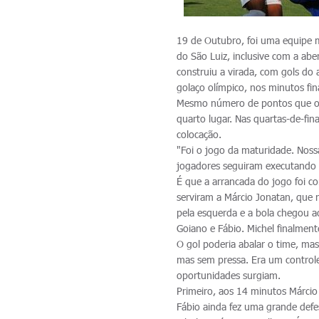
19 de Outubro, foi uma equipe m
do São Luiz, inclusive com a abe
construiu a virada, com gols do 
golaço olímpico, nos minutos fin
Mesmo número de pontos que o V
quarto lugar. Nas quartas-de-fin
colocação.
"Foi o jogo da maturidade. Nos
jogadores seguiram executando 
É que a arrancada do jogo foi c
serviram a Márcio Jonatan, que 
pela esquerda e a bola chegou ao
Goiano e Fábio. Michel finalment
O gol poderia abalar o time, mas
mas sem pressa. Era um contro
oportunidades surgiam.
Primeiro, aos 14 minutos Márcio 
Fábio ainda fez uma grande defe