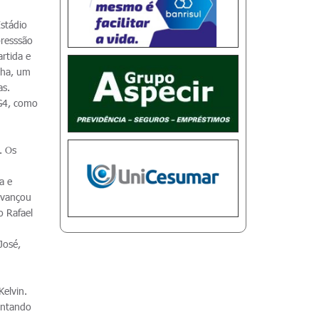
stádio
presssão
rtida e
nha, um
as.
 G4, como
. Os
a e
 avançou
o Rafael
José,
Kelvin.
antando