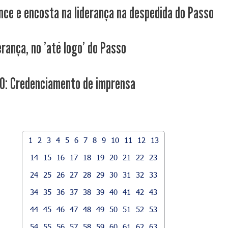
nce e encosta na liderança na despedida do Passo
erança, no 'até logo' do Passo
: Credenciamento de imprensa
1
2
3
4
5
6
7
8
9
10
11
12
13
14
15
16
17
18
19
20
21
22
23
24
25
26
27
28
29
30
31
32
33
34
35
36
37
38
39
40
41
42
43
44
45
46
47
48
49
50
51
52
53
54
55
56
57
58
59
60
61
62
63