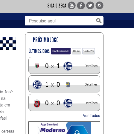
SIGA O ZECA
PRÓXIMO JOGO
ÚLTIMOS JOGOS
Profissional
Base
Sub-20
0
x
1
Detalhes
1
x
0
Detalhes
ão José
 na
0
x
0
Detalhes
ota em
la
Ver Todos
fael
 certeza