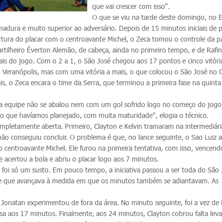
que vai crescer com isso".
O que se viu na tarde deste domingo, no E
adura e muito superior ao adversário. Depois de 15 minutos iniciais de 
rtura do placar com o centroavante Michel, o Zeca tomou o controle da pa
artilheiro Éverton Alemão, de cabeça, ainda no primeiro tempo, e de Rafi
ais do jogo. Com o 2 a 1, o São José chegou aos 17 pontos e cinco vitóri
eranópolis, mas com uma vitória a mais, o que colocou o São José no
ais, o Zeca encara o time da Serra, que terminou a primeira fase na quinta
sa equipe não se abalou nem com um gol sofrido logo no começo do jogo
o que havíamos planejado, com muita maturidade", elogia o técnico.
ompletamente aberta. Primeiro, Clayton e Kelvin tramaram na intermediári
não conseguiu concluir. O problema é que, no lance seguinte, o Sao Luiz
 centroavante Michel. Ele furou na primeira tentativa, com isso, vencend
e acertou a bola e abriu o placar logo aos 7 minutos.
 foi só um susto. Em pouco tempo, a iniciativa passou a ser toda do São 
le que avançava à medida em que os minutos também se adiantavam. As
Jonatan experimentou de fora da área. No minuto seguinte, foi a vez de 
sa aos 17 minutos. Finalmente, aos 24 minutos, Clayton cobrou falta lev