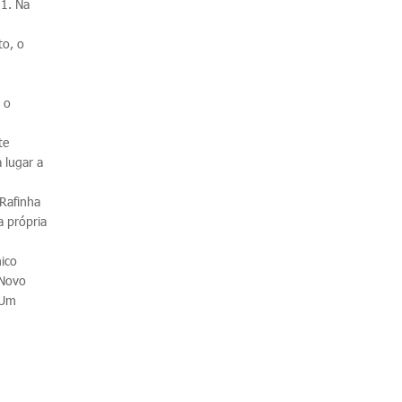
 1. Na
to, o
 o
.
te
 lugar a
 Rafinha
a própria
ico
 Novo
 Um