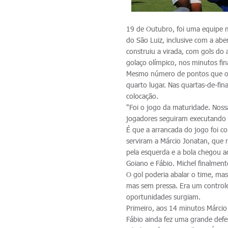
19 de Outubro, foi uma equipe m
do São Luiz, inclusive com a abe
construiu a virada, com gols do 
golaço olímpico, nos minutos fin
Mesmo número de pontos que o V
quarto lugar. Nas quartas-de-fin
colocação.
"Foi o jogo da maturidade. Nos
jogadores seguiram executando 
É que a arrancada do jogo foi c
serviram a Márcio Jonatan, que 
pela esquerda e a bola chegou ao
Goiano e Fábio. Michel finalment
O gol poderia abalar o time, mas
mas sem pressa. Era um contro
oportunidades surgiam.
Primeiro, aos 14 minutos Márcio 
Fábio ainda fez uma grande defe