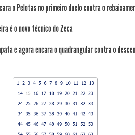
cara o Pelotas no primeiro duelo contra o rebaixame
eira é o novo técnico do Zeca
pata e agora encara o quadrangular contra o desce
1
2
3
4
5
6
7
8
9
10
11
12
13
14
15
16
17
18
19
20
21
22
23
24
25
26
27
28
29
30
31
32
33
34
35
36
37
38
39
40
41
42
43
44
45
46
47
48
49
50
51
52
53
54
55
56
57
58
59
60
61
62
63