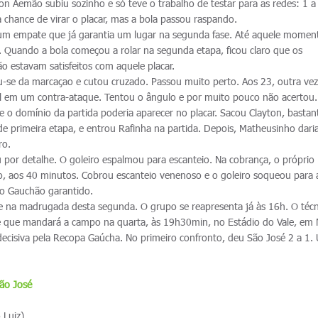
rton Aemão subiu sozinho e só teve o trabalho de testar para as redes: 1 a
 chance de virar o placar, mas a bola passou raspando.
 um empate que já garantia um lugar na segunda fase. Até aquele momen
. Quando a bola começou a rolar na segunda etapa, ficou claro que os
 estavam satisfeitos com aquele placar.
ou-se da marcaçao e cutou cruzado. Passou muito perto. Aos 23, outra vez
ol em um contra-ataque. Tentou o ângulo e por muito pouco não acertou
e o domínio da partida poderia aparecer no placar. Sacou Clayton, bastan
 primeira etapa, e entrou Rafinha na partida. Depois, Matheusinho daria
ro.
u por detalhe. O goleiro espalmou para escanteio. Na cobrança, o próprio
go, aos 40 minutos. Cobrou escanteio venenoso e o goleiro soqueou para 
 do Gauchão garantido.
e na madrugada desta segunda. O grupo se reapresenta já às 16h. O técn
ime que mandará a campo na quarta, às 19h30min, no Estádio do Vale, em
ecisiva pela Recopa Gaúcha. No primeiro confronto, deu São José 2 a 1.
ão José
 Luiz)