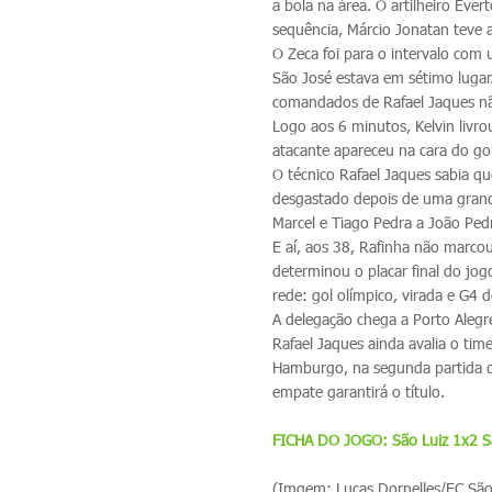
a bola na área. O artilheiro Éve
sequência, Márcio Jonatan teve a
O Zeca foi para o intervalo com
São José estava em sétimo lugar
comandados de Rafael Jaques não
Logo aos 6 minutos, Kelvin livr
atacante apareceu na cara do g
O técnico Rafael Jaques sabia qu
desgastado depois de uma grande
Marcel e Tiago Pedra a João Ped
E aí, aos 38, Rafinha não marco
determinou o placar final do jo
rede: gol olímpico, virada e G4
A delegação chega a Porto Alegr
Rafael Jaques ainda avalia o t
Hamburgo, na segunda partida d
empate garantirá o título.
FICHA DO JOGO: São Luiz 1x2 S
(Imgem: Lucas Dornelles/EC São