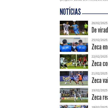
NOTÍCIAS
26/02/2025
De virad
25/02/2025
Zeca enc
22/02/2025
Zeca con
21/02/2025
Zeca va
19/02/2025
Zeca re
18/02/2025