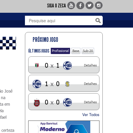
SIGA O ZECA
PRÓXIMO JOGO
ÚLTIMOS JOGOS
Profissional
Base
Sub-20
0
x
1
Detalhes
1
x
0
Detalhes
ão José
 na
0
x
0
Detalhes
ota em
la
Ver Todos
fael
 certeza