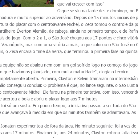
que vai crescer com isso".
O que se viu na tarde deste domingo, no E
adura e muito superior ao adversário. Depois de 15 minutos iniciais de 
rtura do placar com o centroavante Michel, o Zeca tomou o controle da pa
artilheiro Éverton Alemão, de cabeça, ainda no primeiro tempo, e de Rafi
ais do jogo. Com o 2 a 1, o São José chegou aos 17 pontos e cinco vitóri
eranópolis, mas com uma vitória a mais, o que colocou o São José no
ais, o Zeca encara o time da Serra, que terminou a primeira fase na quinta
sa equipe não se abalou nem com um gol sofrido logo no começo do jogo
o que havíamos planejado, com muita maturidade", elogia o técnico.
ompletamente aberta. Primeiro, Clayton e Kelvin tramaram na intermediári
não conseguiu concluir. O problema é que, no lance seguinte, o Sao Luiz
 centroavante Michel. Ele furou na primeira tentativa, com isso, vencend
e acertou a bola e abriu o placar logo aos 7 minutos.
 foi só um susto. Em pouco tempo, a iniciativa passou a ser toda do São 
le que avançava à medida em que os minutos também se adiantavam. As
Jonatan experimentou de fora da área. No minuto seguinte, foi a vez de 
sa aos 17 minutos. Finalmente, aos 24 minutos, Clayton cobrou falta lev