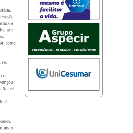
stádio
presssão
rtida e
nha, um
as.
 G4, como
. Os
a e
 avançou
o Rafael
José,
Kelvin.
antando