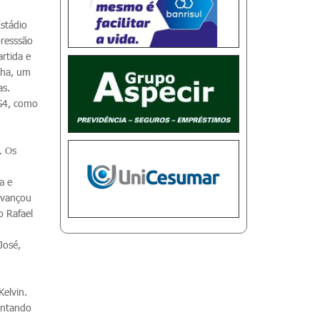
stádio
presssão
rtida e
nha, um
as.
 G4, como
. Os
a e
 avançou
o Rafael
José,
Kelvin.
antando