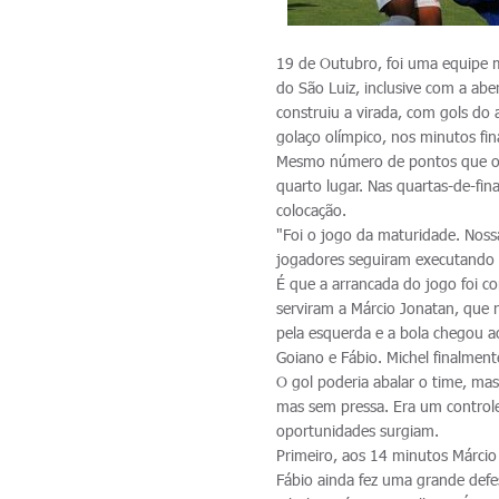
19 de Outubro, foi uma equipe m
do São Luiz, inclusive com a abe
construiu a virada, com gols do 
golaço olímpico, nos minutos fin
Mesmo número de pontos que o V
quarto lugar. Nas quartas-de-fin
colocação.
"Foi o jogo da maturidade. Nos
jogadores seguiram executando 
É que a arrancada do jogo foi c
serviram a Márcio Jonatan, que 
pela esquerda e a bola chegou ao
Goiano e Fábio. Michel finalment
O gol poderia abalar o time, mas
mas sem pressa. Era um contro
oportunidades surgiam.
Primeiro, aos 14 minutos Márcio 
Fábio ainda fez uma grande defe