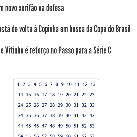
m novo xerifão na defesa
está de volta à Copinha em busca da Copa do Brasil
e Vitinho é reforço no Passo para a Série C
1
2
3
4
5
6
7
8
9
10
11
12
13
14
15
16
17
18
19
20
21
22
23
24
25
26
27
28
29
30
31
32
33
34
35
36
37
38
39
40
41
42
43
44
45
46
47
48
49
50
51
52
53
54
55
56
57
58
59
60
61
62
63