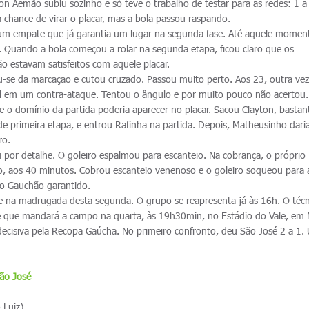
rton Aemão subiu sozinho e só teve o trabalho de testar para as redes: 1 a
 chance de virar o placar, mas a bola passou raspando.
 um empate que já garantia um lugar na segunda fase. Até aquele momen
. Quando a bola começou a rolar na segunda etapa, ficou claro que os
 estavam satisfeitos com aquele placar.
ou-se da marcaçao e cutou cruzado. Passou muito perto. Aos 23, outra vez
ol em um contra-ataque. Tentou o ângulo e por muito pouco não acertou
e o domínio da partida poderia aparecer no placar. Sacou Clayton, bastan
 primeira etapa, e entrou Rafinha na partida. Depois, Matheusinho daria
ro.
u por detalhe. O goleiro espalmou para escanteio. Na cobrança, o próprio
go, aos 40 minutos. Cobrou escanteio venenoso e o goleiro soqueou para 
 do Gauchão garantido.
e na madrugada desta segunda. O grupo se reapresenta já às 16h. O técn
ime que mandará a campo na quarta, às 19h30min, no Estádio do Vale, em
ecisiva pela Recopa Gaúcha. No primeiro confronto, deu São José 2 a 1.
ão José
 Luiz)