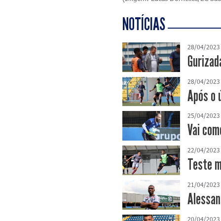
NOTÍCIAS
28/04/2023
Gurizad
28/04/2023
Após o ú
25/04/2023
Vai com
22/04/2023
Teste m
21/04/2023
Alessan
20/04/2023