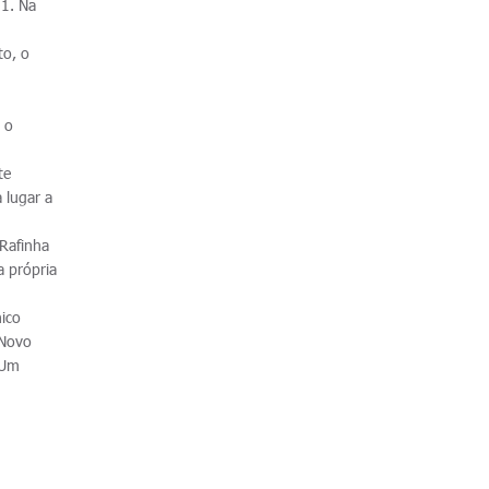
 1. Na
to, o
 o
.
te
 lugar a
 Rafinha
a própria
ico
 Novo
 Um