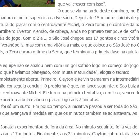
que vai crescer com isso".
O que se viu na tarde deste domingo, no E
adura e muito superior ao adversário. Depois de 15 minutos iniciais de 
rtura do placar com o centroavante Michel, o Zeca tomou o controle da pa
artilheiro Éverton Alemão, de cabeça, ainda no primeiro tempo, e de Rafi
ais do jogo. Com o 2 a 1, o São José chegou aos 17 pontos e cinco vitóri
eranópolis, mas com uma vitória a mais, o que colocou o São José no
ais, o Zeca encara o time da Serra, que terminou a primeira fase na quinta
sa equipe não se abalou nem com um gol sofrido logo no começo do jogo
o que havíamos planejado, com muita maturidade", elogia o técnico.
ompletamente aberta. Primeiro, Clayton e Kelvin tramaram na intermediári
não conseguiu concluir. O problema é que, no lance seguinte, o Sao Luiz
 centroavante Michel. Ele furou na primeira tentativa, com isso, vencend
e acertou a bola e abriu o placar logo aos 7 minutos.
 foi só um susto. Em pouco tempo, a iniciativa passou a ser toda do São 
le que avançava à medida em que os minutos também se adiantavam. As
Jonatan experimentou de fora da área. No minuto seguinte, foi a vez de 
sa aos 17 minutos. Finalmente, aos 24 minutos, Clayton cobrou falta lev