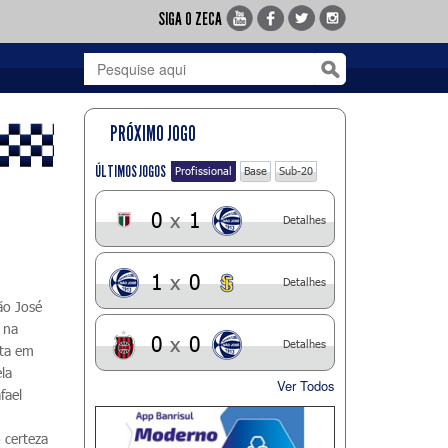
SIGA O ZECA
PRÓXIMO JOGO
ÚLTIMOS JOGOS
Profissional
Base
Sub-20
0
x
1
Detalhes
1
x
0
Detalhes
ão José
 na
0
x
0
Detalhes
ota em
la
Ver Todos
fael
 certeza