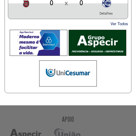
0
x
0
Detalhes
Ver Todos
APOIO