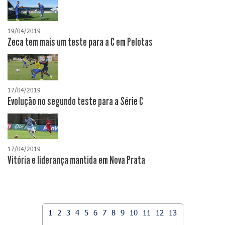
19/04/2019
Zeca tem mais um teste para a C em Pelotas
17/04/2019
Evolução no segundo teste para a Série C
17/04/2019
Vitória e liderança mantida em Nova Prata
1
2
3
4
5
6
7
8
9
10
11
12
13