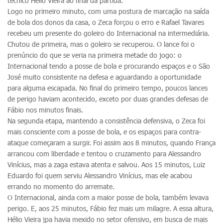
técnico Hélio Vieira ao final da partida.
Logo no primeiro minuto, com uma postura de marcação na saída
de bola dos donos da casa, o Zeca forçou o erro e Rafael Tavares
recebeu um presente do goleiro do Internacional na intermediária.
Chutou de primeira, mas o goleiro se recuperou. O lance foi o
prenúncio do que se veria na primeira metade do jogo: o
Internacional tendo a posse de bola e procurando espaços e o São
José muito consistente na defesa e aguardando a oportunidade
para alguma escapada. No final do primeiro tempo, poucos lances
de perigo haviam acontecido, exceto por duas grandes defesas de
Fábio nos minutos finais.
Na segunda etapa, mantendo a consistência defensiva, o Zeca foi
mais consciente com a posse de bola, e os espaços para contra-
ataque começaram a surgir. Foi assim aos 8 minutos, quando França
arrancou com liberdade e tentou o cruzamento para Alessandro
Vinícius, mas a zaga estava atenta e salvou. Aos 15 minutos, Luiz
Eduardo foi quem serviu Alessandro Vinícius, mas ele acabou
errando no momento do arremate.
O Internacional, ainda com a maior posse de bola, também levava
perigo. E, aos 25 minutos, Fábio fez mais um milagre. A essa altura,
Hélio Vieira jpa havia mexido no setor ofensivo, em busca de mais