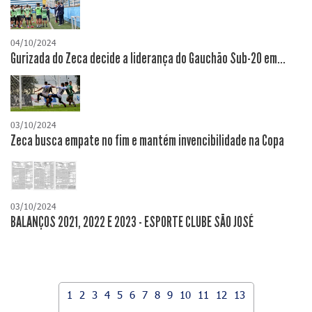
04/10/2024
Gurizada do Zeca decide a liderança do Gauchão Sub-20 em...
03/10/2024
Zeca busca empate no fim e mantém invencibilidade na Copa
03/10/2024
BALANÇOS 2021, 2022 E 2023 - ESPORTE CLUBE SÃO JOSÉ
1
2
3
4
5
6
7
8
9
10
11
12
13