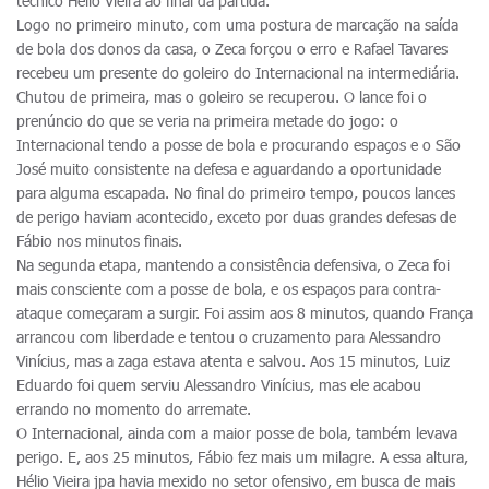
técnico Hélio Vieira ao final da partida.
Logo no primeiro minuto, com uma postura de marcação na saída
de bola dos donos da casa, o Zeca forçou o erro e Rafael Tavares
recebeu um presente do goleiro do Internacional na intermediária.
Chutou de primeira, mas o goleiro se recuperou. O lance foi o
prenúncio do que se veria na primeira metade do jogo: o
Internacional tendo a posse de bola e procurando espaços e o São
José muito consistente na defesa e aguardando a oportunidade
para alguma escapada. No final do primeiro tempo, poucos lances
de perigo haviam acontecido, exceto por duas grandes defesas de
Fábio nos minutos finais.
Na segunda etapa, mantendo a consistência defensiva, o Zeca foi
mais consciente com a posse de bola, e os espaços para contra-
ataque começaram a surgir. Foi assim aos 8 minutos, quando França
arrancou com liberdade e tentou o cruzamento para Alessandro
Vinícius, mas a zaga estava atenta e salvou. Aos 15 minutos, Luiz
Eduardo foi quem serviu Alessandro Vinícius, mas ele acabou
errando no momento do arremate.
O Internacional, ainda com a maior posse de bola, também levava
perigo. E, aos 25 minutos, Fábio fez mais um milagre. A essa altura,
Hélio Vieira jpa havia mexido no setor ofensivo, em busca de mais