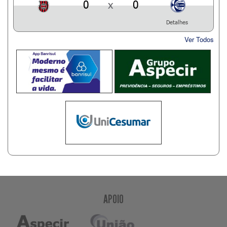
0
x
0
Detalhes
Ver Todos
APOIO