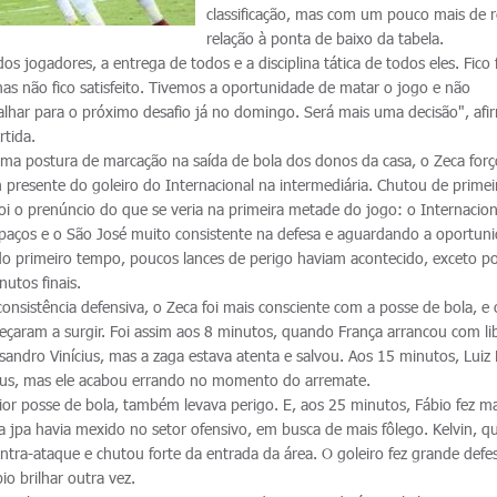
classificação, mas com um pouco mais de 
relação à ponta de baixo da tabela.
s jogadores, a entrega de todos e a disciplina tática de todos eles. Fico 
as não fico satisfeito. Tivemos a oportunidade de matar o jogo e não
lhar para o próximo desafio já no domingo. Será mais uma decisão", afi
rtida.
ma postura de marcação na saída de bola dos donos da casa, o Zeca for
 presente do goleiro do Internacional na intermediária. Chutou de primei
foi o prenúncio do que se veria na primeira metade do jogo: o Internacio
paços e o São José muito consistente na defesa e aguardando a oportun
do primeiro tempo, poucos lances de perigo haviam acontecido, exceto p
utos finais.
nsistência defensiva, o Zeca foi mais consciente com a posse de bola, e 
çaram a surgir. Foi assim aos 8 minutos, quando França arrancou com l
sandro Vinícius, mas a zaga estava atenta e salvou. Aos 15 minutos, Luiz
cius, mas ele acabou errando no momento do arremate.
ior posse de bola, também levava perigo. E, aos 25 minutos, Fábio fez m
ira jpa havia mexido no setor ofensivo, em busca de mais fôlego. Kelvin, q
ntra-ataque e chutou forte da entrada da área. O goleiro fez grande defe
io brilhar outra vez.