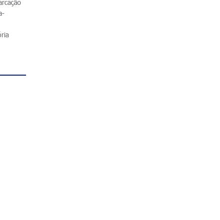
arcação
a-
ria