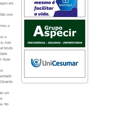
repiro em
feliz com
rmou o
çou o
ra, mas
nal tendo
idade
or duas
os
iberdade
 Eduardo
ais um
ue
sa. No