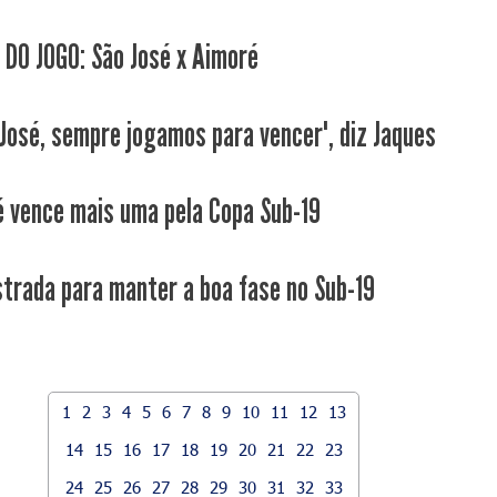
 DO JOGO: São José x Aimoré
 José, sempre jogamos para vencer", diz Jaques
é vence mais uma pela Copa Sub-19
strada para manter a boa fase no Sub-19
1
2
3
4
5
6
7
8
9
10
11
12
13
14
15
16
17
18
19
20
21
22
23
24
25
26
27
28
29
30
31
32
33