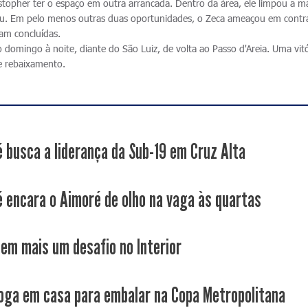
ystopher ter o espaço em outra arrancada. Dentro da área, ele limpou a m
tou. Em pelo menos outras duas oportunidades, o Zeca ameaçou em contr
am concluídas.
domingo à noite, diante do São Luiz, de volta ao Passo d'Areia. Uma vitó
de rebaixamento.
é busca a liderança da Sub-19 em Cruz Alta
é encara o Aimoré de olho na vaga às quartas
tem mais um desafio no Interior
joga em casa para embalar na Copa Metropolitana