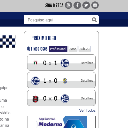
SIGA O ZECA
PRÓXIMO JOGO
ÚLTIMOS JOGOS
Profissional
Base
Sub-20
0
x
1
Detalhes
1
x
0
Detalhes
quipe
0
x
0
Detalhes
 uma
u o
Ver Todos
stádio
to na
gar na