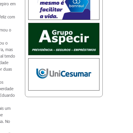
repiro em
feliz com
rmou o
çou o
ra, mas
nal tendo
idade
or duas
os
iberdade
 Eduardo
ais um
ue
sa. No