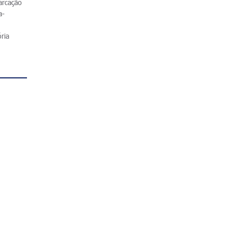
arcação
a-
ria
C