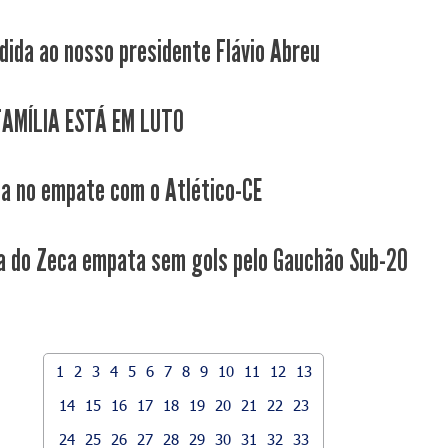
dida ao nosso presidente Flávio Abreu
AMÍLIA ESTÁ EM LUTO
ca no empate com o Atlético-CE
a do Zeca empata sem gols pelo Gauchão Sub-20
1
2
3
4
5
6
7
8
9
10
11
12
13
14
15
16
17
18
19
20
21
22
23
24
25
26
27
28
29
30
31
32
33