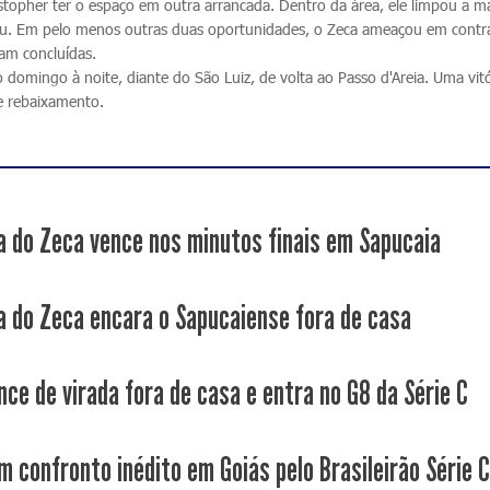
ystopher ter o espaço em outra arrancada. Dentro da área, ele limpou a m
tou. Em pelo menos outras duas oportunidades, o Zeca ameaçou em contr
am concluídas.
domingo à noite, diante do São Luiz, de volta ao Passo d'Areia. Uma vitó
de rebaixamento.
a do Zeca vence nos minutos finais em Sapucaia
a do Zeca encara o Sapucaiense fora de casa
nce de virada fora de casa e entra no G8 da Série C
m confronto inédito em Goiás pelo Brasileirão Série 