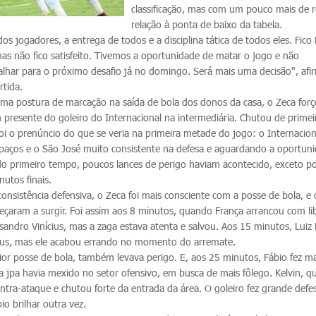
classificação, mas com um pouco mais de 
relação à ponta de baixo da tabela.
s jogadores, a entrega de todos e a disciplina tática de todos eles. Fico 
as não fico satisfeito. Tivemos a oportunidade de matar o jogo e não
lhar para o próximo desafio já no domingo. Será mais uma decisão", afi
rtida.
ma postura de marcação na saída de bola dos donos da casa, o Zeca for
 presente do goleiro do Internacional na intermediária. Chutou de primei
foi o prenúncio do que se veria na primeira metade do jogo: o Internacio
paços e o São José muito consistente na defesa e aguardando a oportun
do primeiro tempo, poucos lances de perigo haviam acontecido, exceto p
utos finais.
nsistência defensiva, o Zeca foi mais consciente com a posse de bola, e 
çaram a surgir. Foi assim aos 8 minutos, quando França arrancou com l
sandro Vinícius, mas a zaga estava atenta e salvou. Aos 15 minutos, Luiz
cius, mas ele acabou errando no momento do arremate.
ior posse de bola, também levava perigo. E, aos 25 minutos, Fábio fez m
ira jpa havia mexido no setor ofensivo, em busca de mais fôlego. Kelvin, q
ntra-ataque e chutou forte da entrada da área. O goleiro fez grande defe
io brilhar outra vez.