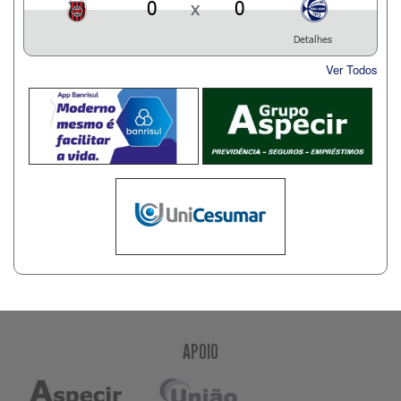
0
x
0
Detalhes
Ver Todos
APOIO