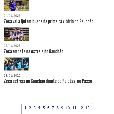
24/01/2025
Zeca vai a Ijuí em busca da primeira vitória no Gauchão
23/01/2025
Zeca empata na estreia do Gauchão
21/01/2025
Zeca estreia no Gauchão diante do Pelotas, no Passo
1
2
3
4
5
6
7
8
9
10
11
12
13