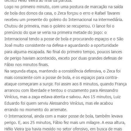
técnico Hélio Vieira ao final da partida.
Logo no primeiro minuto, com uma postura de marcação na saída
de bola dos donos da casa, o Zeca forçou o erro e Rafael Tavares
recebeu um presente do goleiro do Internacional na intermediária.
Chutou de primeira, mas o goleiro se recuperou. O lance foi o
prenúncio do que se veria na primeira metade do jogo: o
Internacional tendo a posse de bola e procurando espaços e o São
José muito consistente na defesa e aguardando a oportunidade
para alguma escapada. No final do primeiro tempo, poucos lances
de perigo haviam acontecido, exceto por duas grandes defesas de
Fábio nos minutos finais.
Na segunda etapa, mantendo a consistência defensiva, o Zeca foi
mais consciente com a posse de bola, e os espaços para contra-
ataque começaram a surgir. Foi assim aos 8 minutos, quando França
arrancou com liberdade e tentou o cruzamento para Alessandro
Vinícius, mas a zaga estava atenta e salvou. Aos 15 minutos, Luiz
Eduardo foi quem serviu Alessandro Vinícius, mas ele acabou
errando no momento do arremate.
O Internacional, ainda com a maior posse de bola, também levava
perigo. E, aos 25 minutos, Fábio fez mais um milagre. A essa altura,
Hélio Vieira jpa havia mexido no setor ofensivo, em busca de mais