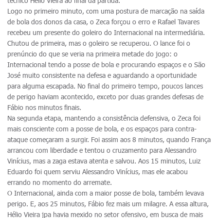
técnico Hélio Vieira ao final da partida.
Logo no primeiro minuto, com uma postura de marcação na saída
de bola dos donos da casa, o Zeca forçou o erro e Rafael Tavares
recebeu um presente do goleiro do Internacional na intermediária.
Chutou de primeira, mas o goleiro se recuperou. O lance foi o
prenúncio do que se veria na primeira metade do jogo: o
Internacional tendo a posse de bola e procurando espaços e o São
José muito consistente na defesa e aguardando a oportunidade
para alguma escapada. No final do primeiro tempo, poucos lances
de perigo haviam acontecido, exceto por duas grandes defesas de
Fábio nos minutos finais.
Na segunda etapa, mantendo a consistência defensiva, o Zeca foi
mais consciente com a posse de bola, e os espaços para contra-
ataque começaram a surgir. Foi assim aos 8 minutos, quando França
arrancou com liberdade e tentou o cruzamento para Alessandro
Vinícius, mas a zaga estava atenta e salvou. Aos 15 minutos, Luiz
Eduardo foi quem serviu Alessandro Vinícius, mas ele acabou
errando no momento do arremate.
O Internacional, ainda com a maior posse de bola, também levava
perigo. E, aos 25 minutos, Fábio fez mais um milagre. A essa altura,
Hélio Vieira jpa havia mexido no setor ofensivo, em busca de mais