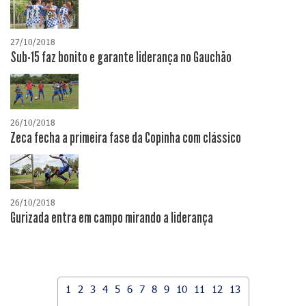
27/10/2018
Sub-15 faz bonito e garante liderança no Gauchão
26/10/2018
Zeca fecha a primeira fase da Copinha com clássico
26/10/2018
Gurizada entra em campo mirando a liderança
1
2
3
4
5
6
7
8
9
10
11
12
13