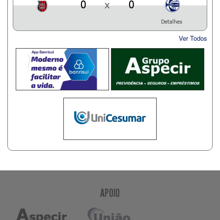
0
x
0
Detalhes
Ver Todos
APOIO