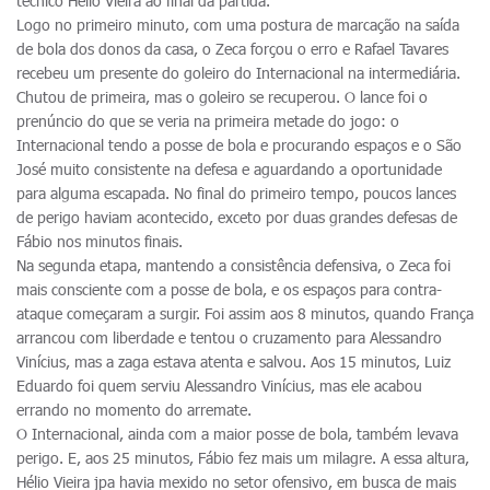
técnico Hélio Vieira ao final da partida.
Logo no primeiro minuto, com uma postura de marcação na saída
de bola dos donos da casa, o Zeca forçou o erro e Rafael Tavares
recebeu um presente do goleiro do Internacional na intermediária.
Chutou de primeira, mas o goleiro se recuperou. O lance foi o
prenúncio do que se veria na primeira metade do jogo: o
Internacional tendo a posse de bola e procurando espaços e o São
José muito consistente na defesa e aguardando a oportunidade
para alguma escapada. No final do primeiro tempo, poucos lances
de perigo haviam acontecido, exceto por duas grandes defesas de
Fábio nos minutos finais.
Na segunda etapa, mantendo a consistência defensiva, o Zeca foi
mais consciente com a posse de bola, e os espaços para contra-
ataque começaram a surgir. Foi assim aos 8 minutos, quando França
arrancou com liberdade e tentou o cruzamento para Alessandro
Vinícius, mas a zaga estava atenta e salvou. Aos 15 minutos, Luiz
Eduardo foi quem serviu Alessandro Vinícius, mas ele acabou
errando no momento do arremate.
O Internacional, ainda com a maior posse de bola, também levava
perigo. E, aos 25 minutos, Fábio fez mais um milagre. A essa altura,
Hélio Vieira jpa havia mexido no setor ofensivo, em busca de mais