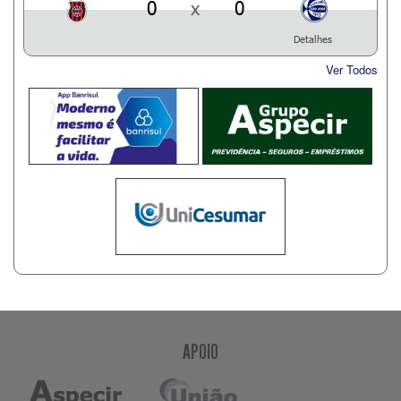
0
x
0
Detalhes
Ver Todos
APOIO