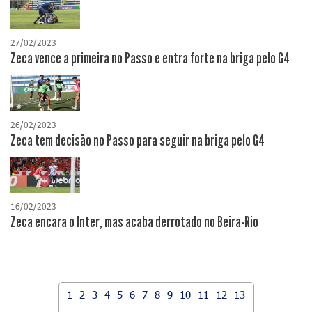
27/02/2023
Zeca vence a primeira no Passo e entra forte na briga pelo G4
26/02/2023
Zeca tem decisão no Passo para seguir na briga pelo G4
16/02/2023
Zeca encara o Inter, mas acaba derrotado no Beira-Rio
1
2
3
4
5
6
7
8
9
10
11
12
13