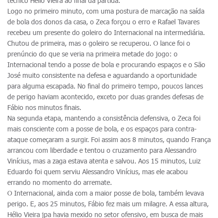
técnico Hélio Vieira ao final da partida.
Logo no primeiro minuto, com uma postura de marcação na saída
de bola dos donos da casa, o Zeca forçou o erro e Rafael Tavares
recebeu um presente do goleiro do Internacional na intermediária.
Chutou de primeira, mas o goleiro se recuperou. O lance foi o
prenúncio do que se veria na primeira metade do jogo: o
Internacional tendo a posse de bola e procurando espaços e o São
José muito consistente na defesa e aguardando a oportunidade
para alguma escapada. No final do primeiro tempo, poucos lances
de perigo haviam acontecido, exceto por duas grandes defesas de
Fábio nos minutos finais.
Na segunda etapa, mantendo a consistência defensiva, o Zeca foi
mais consciente com a posse de bola, e os espaços para contra-
ataque começaram a surgir. Foi assim aos 8 minutos, quando França
arrancou com liberdade e tentou o cruzamento para Alessandro
Vinícius, mas a zaga estava atenta e salvou. Aos 15 minutos, Luiz
Eduardo foi quem serviu Alessandro Vinícius, mas ele acabou
errando no momento do arremate.
O Internacional, ainda com a maior posse de bola, também levava
perigo. E, aos 25 minutos, Fábio fez mais um milagre. A essa altura,
Hélio Vieira jpa havia mexido no setor ofensivo, em busca de mais