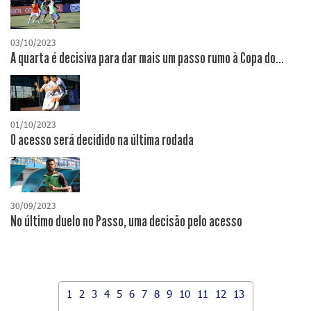
03/10/2023
A quarta é decisiva para dar mais um passo rumo à Copa do...
01/10/2023
O acesso será decidido na última rodada
30/09/2023
No último duelo no Passo, uma decisão pelo acesso
1
2
3
4
5
6
7
8
9
10
11
12
13