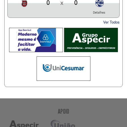
0
x
0
Detalhes
Ver Todos
APOIO