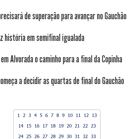
 precisará de superação para avançar no Gauchão
az história em semifinal igualada
em Alvorada o caminho para a final da Copinha
começa a decidir as quartas de final do Gauchão
1
2
3
4
5
6
7
8
9
10
11
12
13
14
15
16
17
18
19
20
21
22
23
24
25
26
27
28
29
30
31
32
33