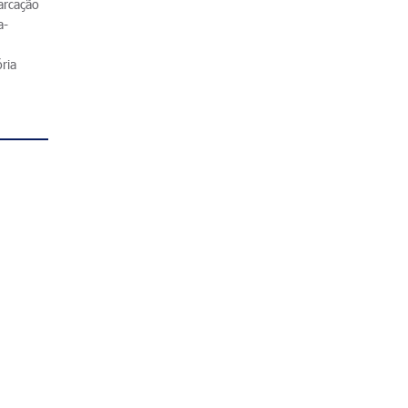
arcação
a-
ria