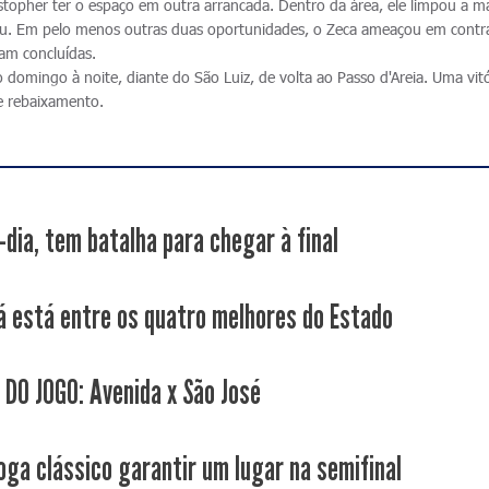
ystopher ter o espaço em outra arrancada. Dentro da área, ele limpou a m
tou. Em pelo menos outras duas oportunidades, o Zeca ameaçou em contr
am concluídas.
domingo à noite, diante do São Luiz, de volta ao Passo d'Areia. Uma vitó
de rebaixamento.
-dia, tem batalha para chegar à final
já está entre os quatro melhores do Estado
 DO JOGO: Avenida x São José
joga clássico garantir um lugar na semifinal