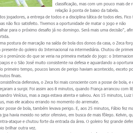
classificação, mas com um pouco mais de 
relação à ponta de baixo da tabela.
s jogadores, a entrega de todos e a disciplina tática de todos eles. Fico 
as não fico satisfeito. Tivemos a oportunidade de matar o jogo e não
lhar para o próximo desafio já no domingo. Será mais uma decisão", afi
rtida.
ma postura de marcação na saída de bola dos donos da casa, o Zeca for
 presente do goleiro do Internacional na intermediária. Chutou de primei
foi o prenúncio do que se veria na primeira metade do jogo: o Internacio
paços e o São José muito consistente na defesa e aguardando a oportun
do primeiro tempo, poucos lances de perigo haviam acontecido, exceto p
utos finais.
nsistência defensiva, o Zeca foi mais consciente com a posse de bola, e 
çaram a surgir. Foi assim aos 8 minutos, quando França arrancou com l
sandro Vinícius, mas a zaga estava atenta e salvou. Aos 15 minutos, Luiz
cius, mas ele acabou errando no momento do arremate.
ior posse de bola, também levava perigo. E, aos 25 minutos, Fábio fez m
ira jpa havia mexido no setor ofensivo, em busca de mais fôlego. Kelvin, q
ntra-ataque e chutou forte da entrada da área. O goleiro fez grande defe
io brilhar outra vez.