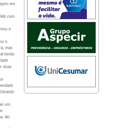
repiro em
feliz com
rmou o
çou o
ra, mas
nal tendo
idade
or duas
os
iberdade
 Eduardo
ais um
ue
sa. No