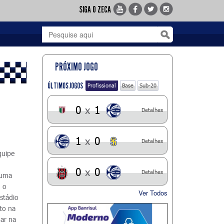
SIGA O ZECA
PRÓXIMO JOGO
ÚLTIMOS JOGOS
Profissional
Base
Sub-20
0
x
1
Detalhes
1
x
0
Detalhes
quipe
0
x
0
Detalhes
 uma
u o
Ver Todos
stádio
to na
gar na