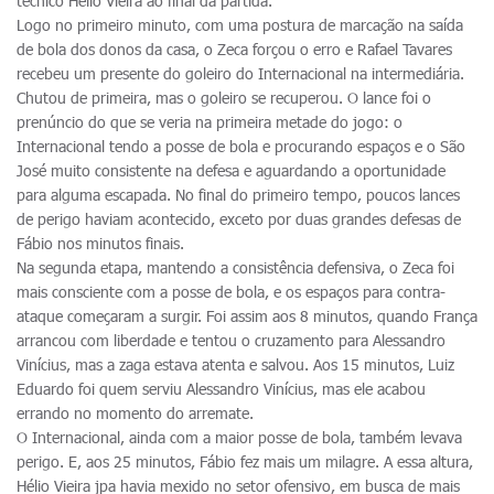
técnico Hélio Vieira ao final da partida.
Logo no primeiro minuto, com uma postura de marcação na saída
de bola dos donos da casa, o Zeca forçou o erro e Rafael Tavares
recebeu um presente do goleiro do Internacional na intermediária.
Chutou de primeira, mas o goleiro se recuperou. O lance foi o
prenúncio do que se veria na primeira metade do jogo: o
Internacional tendo a posse de bola e procurando espaços e o São
José muito consistente na defesa e aguardando a oportunidade
para alguma escapada. No final do primeiro tempo, poucos lances
de perigo haviam acontecido, exceto por duas grandes defesas de
Fábio nos minutos finais.
Na segunda etapa, mantendo a consistência defensiva, o Zeca foi
mais consciente com a posse de bola, e os espaços para contra-
ataque começaram a surgir. Foi assim aos 8 minutos, quando França
arrancou com liberdade e tentou o cruzamento para Alessandro
Vinícius, mas a zaga estava atenta e salvou. Aos 15 minutos, Luiz
Eduardo foi quem serviu Alessandro Vinícius, mas ele acabou
errando no momento do arremate.
O Internacional, ainda com a maior posse de bola, também levava
perigo. E, aos 25 minutos, Fábio fez mais um milagre. A essa altura,
Hélio Vieira jpa havia mexido no setor ofensivo, em busca de mais