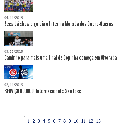
04/11/2019
Zeca dá show e goleia o Inter na Morada dos Quero-Queros
03/11/2019
Caminho para mais uma final de Copinha começa em Alvorada
02/11/2019
SERVIÇO DO JOGO: Internacional x São José
1
2
3
4
5
6
7
8
9
10
11
12
13