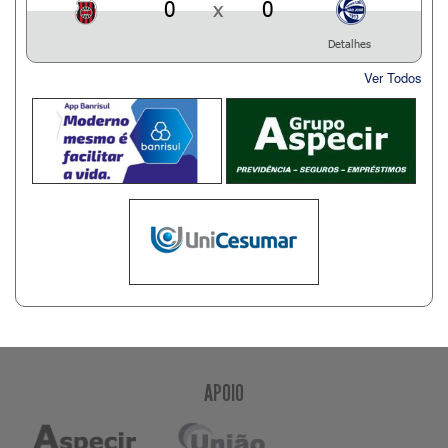
0
x
0
Detalhes
Ver Todos
APOIO