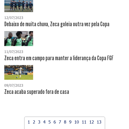
12/07/2023
Debaixo de muita chuva, Zeca goleia outra vez pela Copa
11/07/2023
Zeca entra em campo para manter a liderança da Copa FGF
09/07/2023
Zeca acaba superado fora de casa
1
2
3
4
5
6
7
8
9
10
11
12
13