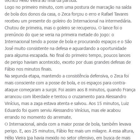
técnico Hélio Vieira ao final da partida.
Logo no primeiro minuto, com uma postura de marcação na saída
de bola dos donos da casa, o Zeca forçou o erro e Rafael Tavares
recebeu um presente do goleiro do Internacional na intermediária.
Chutou de primeira, mas o goleiro se recuperou. O lance foi o
prenúncio do que se veria na primeira metade do jogo: o
Internacional tendo a posse de bola e procurando espaços e o São
José muito consistente na defesa e aguardando a oportunidade
para alguma escapada. No final do primeiro tempo, poucos lances
de perigo haviam acontecido, exceto por duas grandes defesas de
Fábio nos minutos finais.
Na segunda etapa, mantendo a consistência defensiva, o Zeca foi
mais consciente com a posse de bola, e os espaços para contra-
ataque começaram a surgir. Foi assim aos 8 minutos, quando França
arrancou com liberdade e tentou o cruzamento para Alessandro
Vinícius, mas a zaga estava atenta e salvou. Aos 15 minutos, Luiz
Eduardo foi quem serviu Alessandro Vinícius, mas ele acabou
errando no momento do arremate.
O Internacional, ainda com a maior posse de bola, também levava
perigo. E, aos 25 minutos, Fábio fez mais um milagre. A essa altura,
Hélio Vieira jpa havia mexido no setor ofensivo, em busca de mais