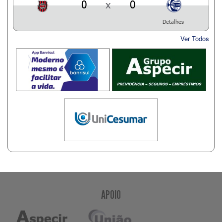
0
x
0
Detalhes
Ver Todos
APOIO