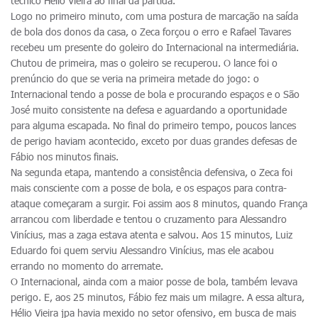
técnico Hélio Vieira ao final da partida.
Logo no primeiro minuto, com uma postura de marcação na saída
de bola dos donos da casa, o Zeca forçou o erro e Rafael Tavares
recebeu um presente do goleiro do Internacional na intermediária.
Chutou de primeira, mas o goleiro se recuperou. O lance foi o
prenúncio do que se veria na primeira metade do jogo: o
Internacional tendo a posse de bola e procurando espaços e o São
José muito consistente na defesa e aguardando a oportunidade
para alguma escapada. No final do primeiro tempo, poucos lances
de perigo haviam acontecido, exceto por duas grandes defesas de
Fábio nos minutos finais.
Na segunda etapa, mantendo a consistência defensiva, o Zeca foi
mais consciente com a posse de bola, e os espaços para contra-
ataque começaram a surgir. Foi assim aos 8 minutos, quando França
arrancou com liberdade e tentou o cruzamento para Alessandro
Vinícius, mas a zaga estava atenta e salvou. Aos 15 minutos, Luiz
Eduardo foi quem serviu Alessandro Vinícius, mas ele acabou
errando no momento do arremate.
O Internacional, ainda com a maior posse de bola, também levava
perigo. E, aos 25 minutos, Fábio fez mais um milagre. A essa altura,
Hélio Vieira jpa havia mexido no setor ofensivo, em busca de mais