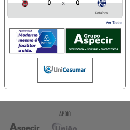
0
x
0
Detalhes
Ver Todos
APOIO