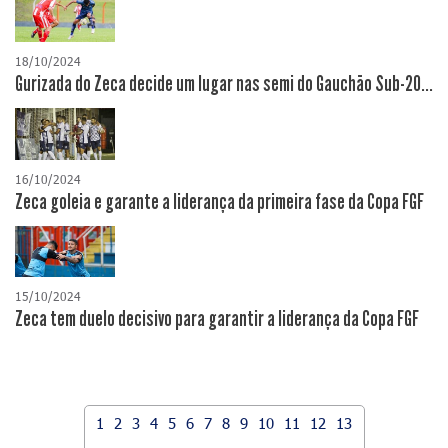
18/10/2024
Gurizada do Zeca decide um lugar nas semi do Gauchão Sub-20...
16/10/2024
Zeca goleia e garante a liderança da primeira fase da Copa FGF
15/10/2024
Zeca tem duelo decisivo para garantir a liderança da Copa FGF
1
2
3
4
5
6
7
8
9
10
11
12
13