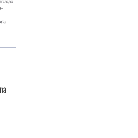
arcação
a-
ria
ana