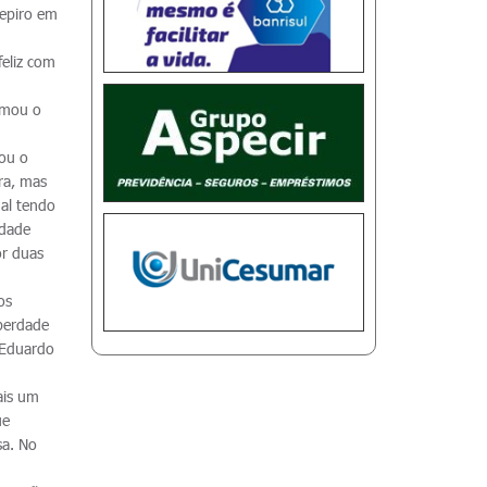
repiro em
feliz com
rmou o
çou o
ra, mas
nal tendo
idade
or duas
os
iberdade
 Eduardo
ais um
ue
sa. No