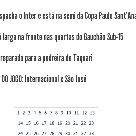
spacha o Inter e está na semi da Copa Paulo Sant'An
é larga na frente nas quartas do Gauchão Sub-15
preparado para a pedreira de Taquari
 DO JOGO: Internacional x São José
1
2
3
4
5
6
7
8
9
10
11
12
13
14
15
16
17
18
19
20
21
22
23
24
25
26
27
28
29
30
31
32
33