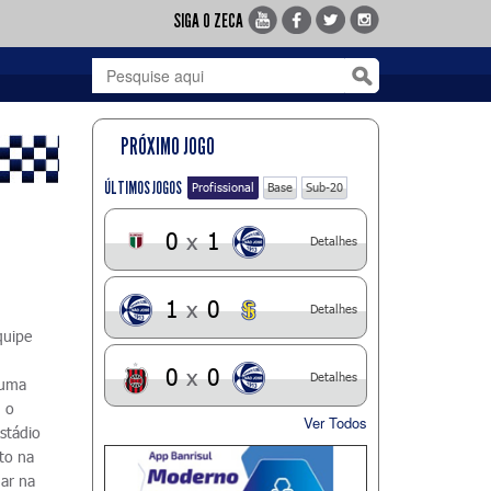
SIGA O ZECA
PRÓXIMO JOGO
ÚLTIMOS JOGOS
Profissional
Base
Sub-20
0
x
1
Detalhes
1
x
0
Detalhes
quipe
0
x
0
Detalhes
 uma
u o
Ver Todos
stádio
to na
gar na