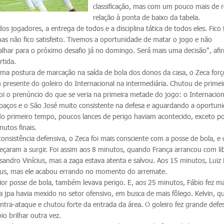
classificação, mas com um pouco mais de 
relação à ponta de baixo da tabela.
s jogadores, a entrega de todos e a disciplina tática de todos eles. Fico 
as não fico satisfeito. Tivemos a oportunidade de matar o jogo e não
lhar para o próximo desafio já no domingo. Será mais uma decisão", afi
rtida.
ma postura de marcação na saída de bola dos donos da casa, o Zeca for
 presente do goleiro do Internacional na intermediária. Chutou de primei
foi o prenúncio do que se veria na primeira metade do jogo: o Internacio
paços e o São José muito consistente na defesa e aguardando a oportun
do primeiro tempo, poucos lances de perigo haviam acontecido, exceto p
utos finais.
nsistência defensiva, o Zeca foi mais consciente com a posse de bola, e 
çaram a surgir. Foi assim aos 8 minutos, quando França arrancou com l
sandro Vinícius, mas a zaga estava atenta e salvou. Aos 15 minutos, Luiz
cius, mas ele acabou errando no momento do arremate.
ior posse de bola, também levava perigo. E, aos 25 minutos, Fábio fez m
ira jpa havia mexido no setor ofensivo, em busca de mais fôlego. Kelvin, q
ntra-ataque e chutou forte da entrada da área. O goleiro fez grande defe
io brilhar outra vez.