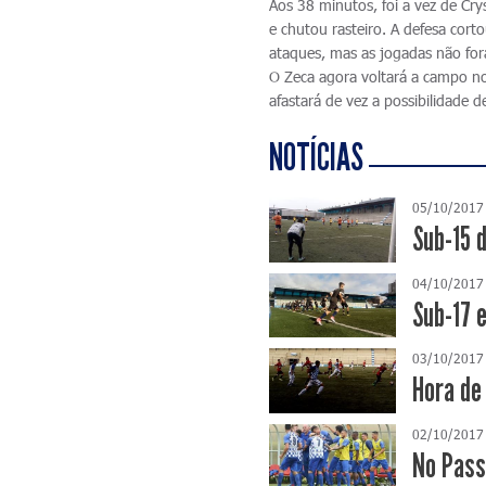
Aos 38 minutos, foi a vez de Cr
e chutou rasteiro. A defesa cor
ataques, mas as jogadas não for
O Zeca agora voltará a campo no 
afastará de vez a possibilidade 
NOTÍCIAS
05/10/2017
Sub-15 
04/10/2017
Sub-17 
03/10/2017
Hora de
02/10/2017
No Passo