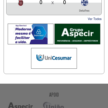
0
x
0
Detalhes
Ver Todos
APOIO