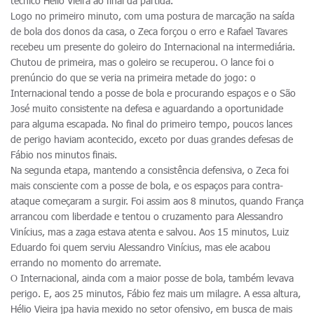
técnico Hélio Vieira ao final da partida.
Logo no primeiro minuto, com uma postura de marcação na saída
de bola dos donos da casa, o Zeca forçou o erro e Rafael Tavares
recebeu um presente do goleiro do Internacional na intermediária.
Chutou de primeira, mas o goleiro se recuperou. O lance foi o
prenúncio do que se veria na primeira metade do jogo: o
Internacional tendo a posse de bola e procurando espaços e o São
José muito consistente na defesa e aguardando a oportunidade
para alguma escapada. No final do primeiro tempo, poucos lances
de perigo haviam acontecido, exceto por duas grandes defesas de
Fábio nos minutos finais.
Na segunda etapa, mantendo a consistência defensiva, o Zeca foi
mais consciente com a posse de bola, e os espaços para contra-
ataque começaram a surgir. Foi assim aos 8 minutos, quando França
arrancou com liberdade e tentou o cruzamento para Alessandro
Vinícius, mas a zaga estava atenta e salvou. Aos 15 minutos, Luiz
Eduardo foi quem serviu Alessandro Vinícius, mas ele acabou
errando no momento do arremate.
O Internacional, ainda com a maior posse de bola, também levava
perigo. E, aos 25 minutos, Fábio fez mais um milagre. A essa altura,
Hélio Vieira jpa havia mexido no setor ofensivo, em busca de mais