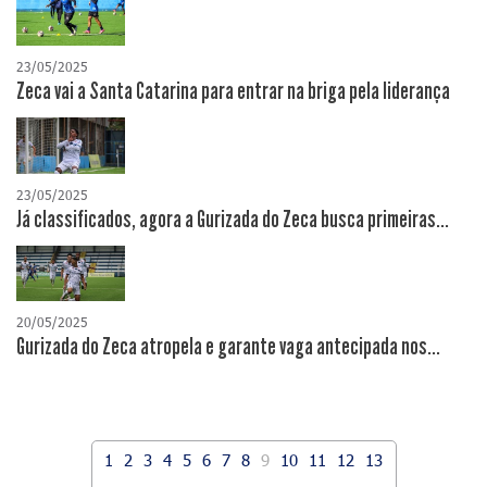
23/05/2025
Zeca vai a Santa Catarina para entrar na briga pela liderança
23/05/2025
Já classificados, agora a Gurizada do Zeca busca primeiras...
20/05/2025
Gurizada do Zeca atropela e garante vaga antecipada nos...
1
2
3
4
5
6
7
8
9
10
11
12
13