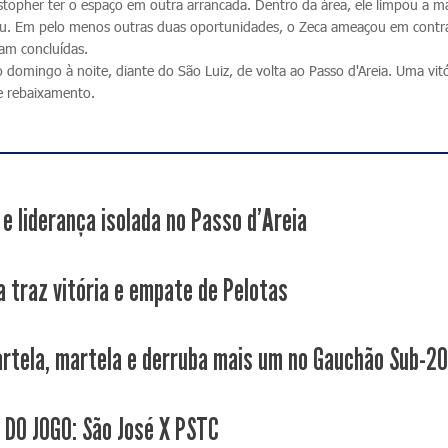
ystopher ter o espaço em outra arrancada. Dentro da área, ele limpou a m
tou. Em pelo menos outras duas oportunidades, o Zeca ameaçou em contr
am concluídas.
domingo à noite, diante do São Luiz, de volta ao Passo d'Areia. Uma vitó
de rebaixamento.
 e liderança isolada no Passo d'Areia
a traz vitória e empate de Pelotas
rtela, martela e derruba mais um no Gauchão Sub-2
 DO JOGO: São José X PSTC