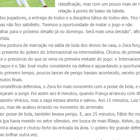
classificação, mas com um pouco mais de 
relação à ponta de baixo da tabela.
s jogadores, a entrega de todos e a disciplina tática de todos eles. Fico 
as não fico satisfeito. Tivemos a oportunidade de matar o jogo e não
lhar para o próximo desafio já no domingo. Será mais uma decisão", afi
rtida.
ma postura de marcação na saída de bola dos donos da casa, o Zeca for
 presente do goleiro do Internacional na intermediária. Chutou de primei
foi o prenúncio do que se veria na primeira metade do jogo: o Internacio
paços e o São José muito consistente na defesa e aguardando a oportun
do primeiro tempo, poucos lances de perigo haviam acontecido, exceto p
utos finais.
nsistência defensiva, o Zeca foi mais consciente com a posse de bola, e 
çaram a surgir. Foi assim aos 8 minutos, quando França arrancou com l
sandro Vinícius, mas a zaga estava atenta e salvou. Aos 15 minutos, Luiz
cius, mas ele acabou errando no momento do arremate.
ior posse de bola, também levava perigo. E, aos 25 minutos, Fábio fez m
ira jpa havia mexido no setor ofensivo, em busca de mais fôlego. Kelvin, q
ntra-ataque e chutou forte da entrada da área. O goleiro fez grande defe
io brilhar outra vez.