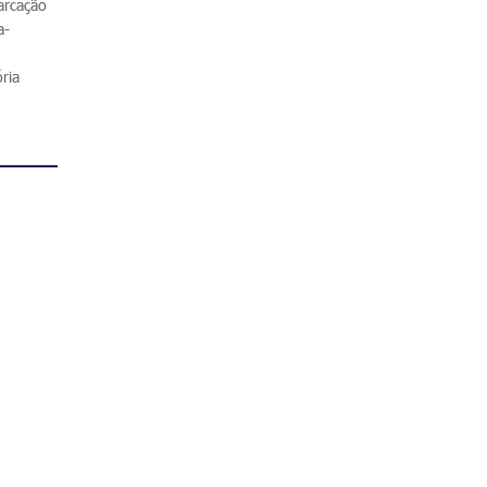
arcação
a-
ria
0