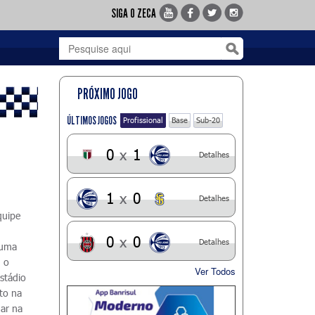
SIGA O ZECA
PRÓXIMO JOGO
ÚLTIMOS JOGOS
Profissional
Base
Sub-20
0
x
1
Detalhes
1
x
0
Detalhes
quipe
0
x
0
Detalhes
 uma
u o
Ver Todos
stádio
to na
gar na