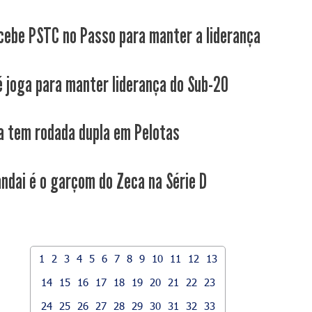
cebe PSTC no Passo para manter a liderança
é joga para manter liderança do Sub-20
a tem rodada dupla em Pelotas
ndai é o garçom do Zeca na Série D
1
2
3
4
5
6
7
8
9
10
11
12
13
14
15
16
17
18
19
20
21
22
23
24
25
26
27
28
29
30
31
32
33