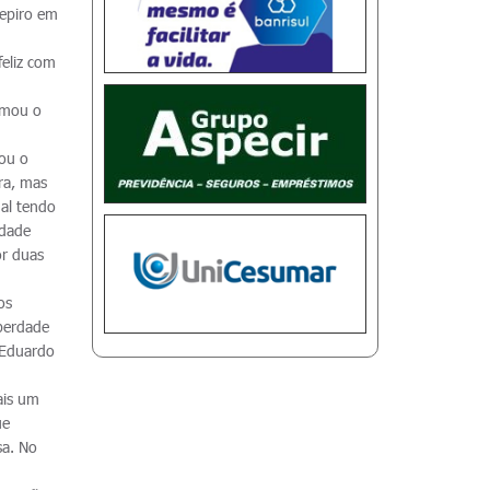
repiro em
feliz com
rmou o
çou o
ra, mas
nal tendo
idade
or duas
os
iberdade
 Eduardo
ais um
ue
sa. No