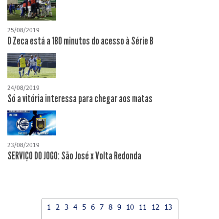
25/08/2019
O Zeca está a 180 minutos do acesso à Série B
24/08/2019
Só a vitória interessa para chegar aos matas
23/08/2019
SERVIÇO DO JOGO: São José x Volta Redonda
1
2
3
4
5
6
7
8
9
10
11
12
13