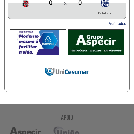
0
x
0
Detalhes
Ver Todos
APOIO