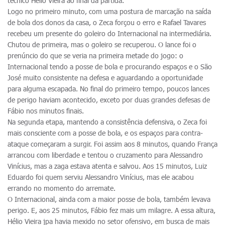
técnico Hélio Vieira ao final da partida.
Logo no primeiro minuto, com uma postura de marcação na saída
de bola dos donos da casa, o Zeca forçou o erro e Rafael Tavares
recebeu um presente do goleiro do Internacional na intermediária.
Chutou de primeira, mas o goleiro se recuperou. O lance foi o
prenúncio do que se veria na primeira metade do jogo: o
Internacional tendo a posse de bola e procurando espaços e o São
José muito consistente na defesa e aguardando a oportunidade
para alguma escapada. No final do primeiro tempo, poucos lances
de perigo haviam acontecido, exceto por duas grandes defesas de
Fábio nos minutos finais.
Na segunda etapa, mantendo a consistência defensiva, o Zeca foi
mais consciente com a posse de bola, e os espaços para contra-
ataque começaram a surgir. Foi assim aos 8 minutos, quando França
arrancou com liberdade e tentou o cruzamento para Alessandro
Vinícius, mas a zaga estava atenta e salvou. Aos 15 minutos, Luiz
Eduardo foi quem serviu Alessandro Vinícius, mas ele acabou
errando no momento do arremate.
O Internacional, ainda com a maior posse de bola, também levava
perigo. E, aos 25 minutos, Fábio fez mais um milagre. A essa altura,
Hélio Vieira jpa havia mexido no setor ofensivo, em busca de mais