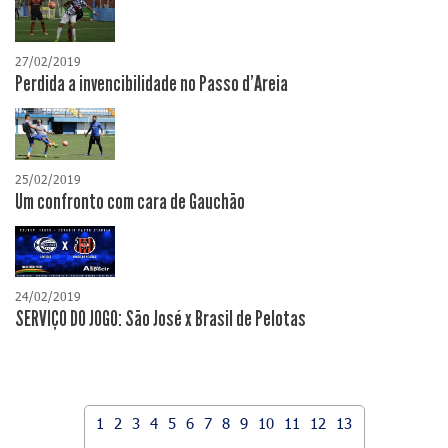
27/02/2019
Perdida a invencibilidade no Passo d'Areia
25/02/2019
Um confronto com cara de Gauchão
24/02/2019
SERVIÇO DO JOGO: São José x Brasil de Pelotas
1
2
3
4
5
6
7
8
9
10
11
12
13