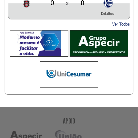
0
x
0
Detalhes
Ver Todos
APOIO