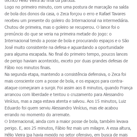
técnico Hélio Vieira ao final da partida.
Logo no primeiro minuto, com uma postura de marcação na saída
de bola dos donos da casa, o Zeca forçou o erro e Rafael Tavares
recebeu um presente do goleiro do Internacional na intermediária.
Chutou de primeira, mas o goleiro se recuperou. O lance foi o
prenúncio do que se veria na primeira metade do jogo: o
Internacional tendo a posse de bola e procurando espaços e o São
José muito consistente na defesa e aguardando a oportunidade
para alguma escapada. No final do primeiro tempo, poucos lances
de perigo haviam acontecido, exceto por duas grandes defesas de
Fábio nos minutos finais.
Na segunda etapa, mantendo a consistência defensiva, o Zeca foi
mais consciente com a posse de bola, e os espaços para contra-
ataque começaram a surgir. Foi assim aos 8 minutos, quando França
arrancou com liberdade e tentou o cruzamento para Alessandro
Vinícius, mas a zaga estava atenta e salvou. Aos 15 minutos, Luiz
Eduardo foi quem serviu Alessandro Vinícius, mas ele acabou
errando no momento do arremate.
O Internacional, ainda com a maior posse de bola, também levava
perigo. E, aos 25 minutos, Fábio fez mais um milagre. A essa altura,
Hélio Vieira jpa havia mexido no setor ofensivo, em busca de mais