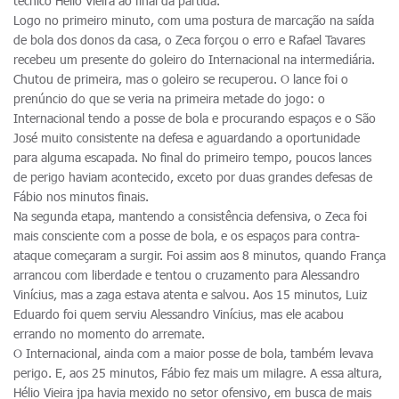
técnico Hélio Vieira ao final da partida.
Logo no primeiro minuto, com uma postura de marcação na saída
de bola dos donos da casa, o Zeca forçou o erro e Rafael Tavares
recebeu um presente do goleiro do Internacional na intermediária.
Chutou de primeira, mas o goleiro se recuperou. O lance foi o
prenúncio do que se veria na primeira metade do jogo: o
Internacional tendo a posse de bola e procurando espaços e o São
José muito consistente na defesa e aguardando a oportunidade
para alguma escapada. No final do primeiro tempo, poucos lances
de perigo haviam acontecido, exceto por duas grandes defesas de
Fábio nos minutos finais.
Na segunda etapa, mantendo a consistência defensiva, o Zeca foi
mais consciente com a posse de bola, e os espaços para contra-
ataque começaram a surgir. Foi assim aos 8 minutos, quando França
arrancou com liberdade e tentou o cruzamento para Alessandro
Vinícius, mas a zaga estava atenta e salvou. Aos 15 minutos, Luiz
Eduardo foi quem serviu Alessandro Vinícius, mas ele acabou
errando no momento do arremate.
O Internacional, ainda com a maior posse de bola, também levava
perigo. E, aos 25 minutos, Fábio fez mais um milagre. A essa altura,
Hélio Vieira jpa havia mexido no setor ofensivo, em busca de mais