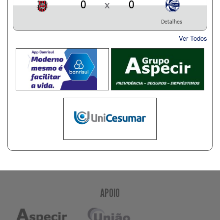
0
x
0
Detalhes
Ver Todos
APOIO