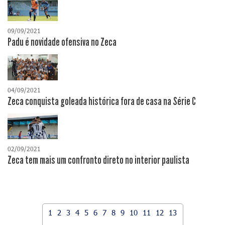
09/09/2021
Padu é novidade ofensiva no Zeca
04/09/2021
Zeca conquista goleada histórica fora de casa na Série C
02/09/2021
Zeca tem mais um confronto direto no interior paulista
1
2
3
4
5
6
7
8
9
10
11
12
13