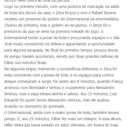
técnico Hélio Vieira ao final da partida.
Logo no primeiro minuto, com uma postura de marcação na saída
de bola dos donos da casa, o Zeca forçou o erro e Rafael Tavares
recebeu um presente do goleiro do Internacional na intermediária.
Chutou de primeira, mas o goleiro se recuperou. O lance foi o
prenúncio do que se veria na primeira metade do jogo: o
Internacional tendo a posse de bola e procurando espaços e o São
José muito consistente na defesa e aguardando a oportunidade
para alguma escapada. No final do primeiro tempo, poucos lances
de perigo haviam acontecido, exceto por duas grandes defesas de
Fábio nos minutos finais.
Na segunda etapa, mantendo a consistência defensiva, o Zeca foi
mais consciente com a posse de bola, e os espaços para contra-
ataque começaram a surgir. Foi assim aos 8 minutos, quando França
arrancou com liberdade e tentou o cruzamento para Alessandro
Vinícius, mas a zaga estava atenta e salvou. Aos 15 minutos, Luiz
Eduardo foi quem serviu Alessandro Vinícius, mas ele acabou
errando no momento do arremate.
O Internacional, ainda com a maior posse de bola, também levava
perigo. E, aos 25 minutos, Fábio fez mais um milagre. A essa altura,
Hélio Vieira jpa havia mexido no setor ofensivo, em busca de mais