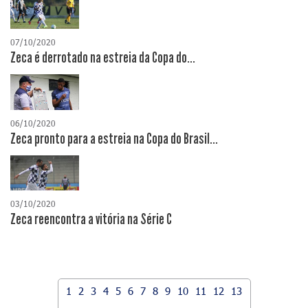
07/10/2020
Zeca é derrotado na estreia da Copa do...
06/10/2020
Zeca pronto para a estreia na Copa do Brasil...
03/10/2020
Zeca reencontra a vitória na Série C
1
2
3
4
5
6
7
8
9
10
11
12
13