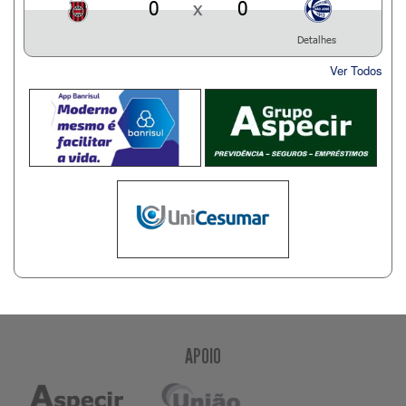
0
x
0
Detalhes
Ver Todos
APOIO