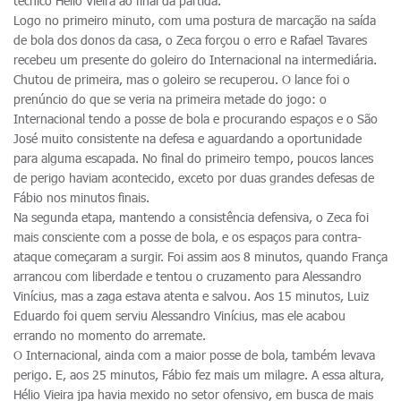
técnico Hélio Vieira ao final da partida.
Logo no primeiro minuto, com uma postura de marcação na saída
de bola dos donos da casa, o Zeca forçou o erro e Rafael Tavares
recebeu um presente do goleiro do Internacional na intermediária.
Chutou de primeira, mas o goleiro se recuperou. O lance foi o
prenúncio do que se veria na primeira metade do jogo: o
Internacional tendo a posse de bola e procurando espaços e o São
José muito consistente na defesa e aguardando a oportunidade
para alguma escapada. No final do primeiro tempo, poucos lances
de perigo haviam acontecido, exceto por duas grandes defesas de
Fábio nos minutos finais.
Na segunda etapa, mantendo a consistência defensiva, o Zeca foi
mais consciente com a posse de bola, e os espaços para contra-
ataque começaram a surgir. Foi assim aos 8 minutos, quando França
arrancou com liberdade e tentou o cruzamento para Alessandro
Vinícius, mas a zaga estava atenta e salvou. Aos 15 minutos, Luiz
Eduardo foi quem serviu Alessandro Vinícius, mas ele acabou
errando no momento do arremate.
O Internacional, ainda com a maior posse de bola, também levava
perigo. E, aos 25 minutos, Fábio fez mais um milagre. A essa altura,
Hélio Vieira jpa havia mexido no setor ofensivo, em busca de mais