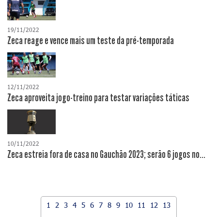
19/11/2022
Zeca reage e vence mais um teste da pré-temporada
12/11/2022
Zeca aproveita jogo-treino para testar variações táticas
10/11/2022
Zeca estreia fora de casa no Gauchão 2023; serão 6 jogos no...
1
2
3
4
5
6
7
8
9
10
11
12
13