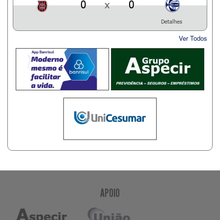
0
x
0
Detalhes
Ver Todos
APOIO